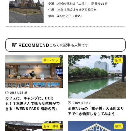
交通
相模鉄道本線「二俣川」 駅徒歩15分
住所
神奈川県横浜市旭区四季美台
価格
4,595万円（税込）
RECOMMEND
車・バイク
散策
2024.05.13
カフェに、キャンプに、BBQ
2021.09.22
も！？車屋さんで様々な体験がで
全長7.5㎞の「帷子川」天王町エリ
きる「WEINS PARK 海老名店」
アで生き物探しをしてみよう！
お寺・神社
散策