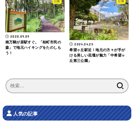
公園
公園
2020.09.09
南万騎が原駅すぐ。「柏町市民の
2024.04.25
森」で地元ハイキングをたのしも
希望ヶ丘駅近！地元の方々が手が
う！
ける美しい花壇が魅力「中希望ヶ
丘第三公園」
検
索:
人気の記事