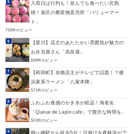
入荷日は行列も！並んでも食べたい完熟
桃！泉区の農産物直売所「バリューマー
ト」
730件のビュー
【星川】店主のあたたかい雰囲気が魅力の
お弁当屋さん「高良屋」
608件のビュー
【和田町】名物店主がテレビで話題！？横
浜家系ラーメン「八家本陣」
571件のビュー
ふわふわ食感のかき氷が絶品！海老名
「Queue de Lapin.cafe」で贅沢な時間を。
553件のビュー
鶴ヶ峰駅から徒歩5分！川遊び＆森林浴がで