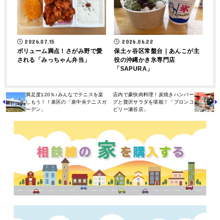
2026.07.15
2026.06.22
ボリューム満点！さがみ野で愛
保土ヶ谷区常盤台｜あんこが主
される「みっちゃん弁当」
役の沖縄かき氷専門店
「SAPURA」
満足度120％♪みんなでテニスを楽
店内で豪快肉料理！炭焼きハンバー
しもう！！泉区の「泉中央テニスガ
グと贅沢サラダを堪能！「ブロンコ
ーデン」
ビリー瀬谷店」