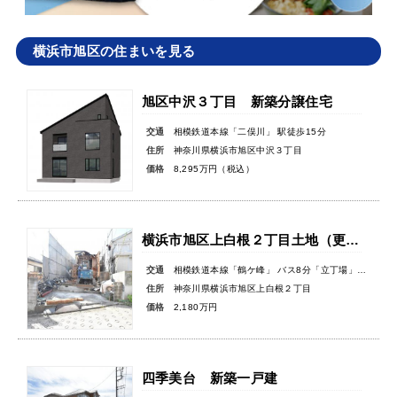
横浜市旭区の住まいを見る
旭区中沢３丁目 新築分譲住宅
交通
相模鉄道本線「二俣川」 駅徒歩15分
住所
神奈川県横浜市旭区中沢３丁目
価格
8,295万円（税込）
横浜市旭区上白根２丁目土地（更地渡し）
交通
相模鉄道本線「鶴ケ峰」 バス8分「立丁場」バス停徒歩3分
住所
神奈川県横浜市旭区上白根２丁目
価格
2,180万円
四季美台 新築一戸建