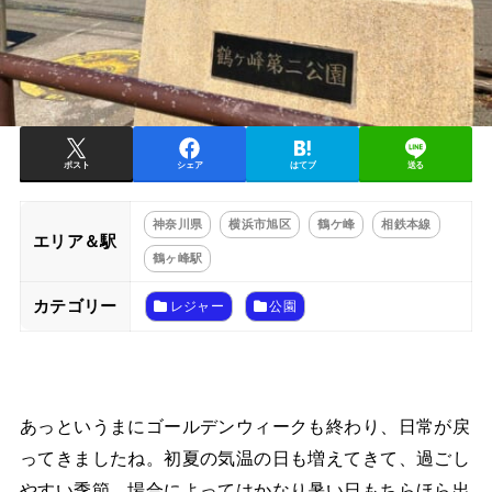
ポスト
シェア
はてブ
送る
神奈川県
横浜市旭区
鶴ケ峰
相鉄本線
エリア＆駅
鶴ヶ峰駅
カテゴリー
レジャー
公園
あっというまにゴールデンウィークも終わり、日常が戻
ってきましたね。初夏の気温の日も増えてきて、過ごし
やすい季節。場合によってはかなり暑い日もちらほら出