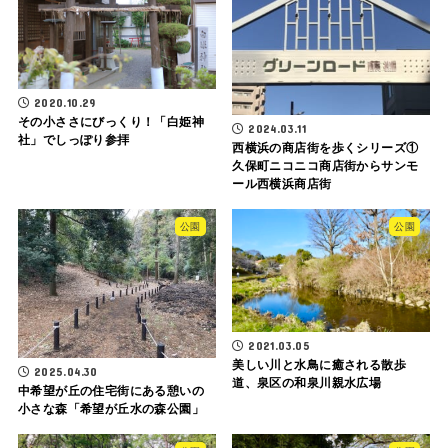
2020.10.29
その小ささにびっくり！「白姫神
2024.03.11
社」でしっぽり参拝
西横浜の商店街を歩くシリーズ①
久保町ニコニコ商店街からサンモ
ール西横浜商店街
公園
公園
2021.03.05
美しい川と水鳥に癒される散歩
2025.04.30
道、泉区の和泉川親水広場
中希望が丘の住宅街にある憩いの
小さな森「希望が丘水の森公園」