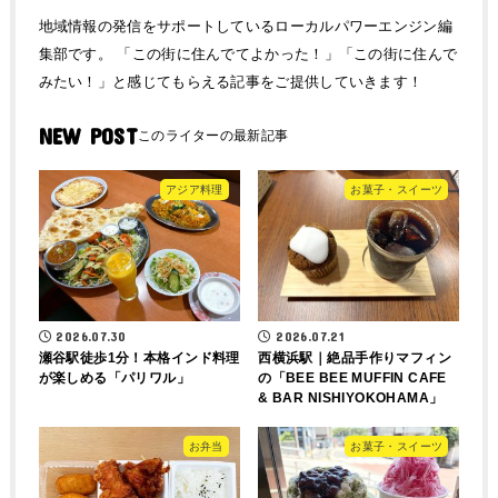
地域情報の発信をサポートしているローカルパワーエンジン編
集部です。 「この街に住んでてよかった！」「この街に住んで
みたい！」と感じてもらえる記事をご提供していきます！
NEW POST
アジア料理
お菓子・スイーツ
2026.07.30
2026.07.21
瀬谷駅徒歩1分！本格インド料理
西横浜駅｜絶品手作りマフィン
が楽しめる「パリワル」
の「BEE BEE MUFFIN CAFE
& BAR NISHIYOKOHAMA」
お弁当
お菓子・スイーツ