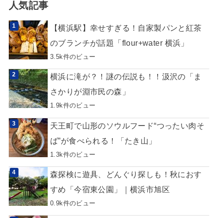
人気記事
【横浜駅】幸せすぎる！自家製パンと紅茶
のブランチが話題「flour+water 横浜」
3.5k件のビュー
横浜に滝が？！謎の伝説も！！汲沢の「ま
さかりが淵市民の森」
1.9k件のビュー
天王町で山形のソウルフード“つったい肉そ
ば”が食べられる！「たき山」
1.3k件のビュー
森探検に遊具、どんぐり探しも！秋におす
すめ「今宿東公園」｜横浜市旭区
0.9k件のビュー