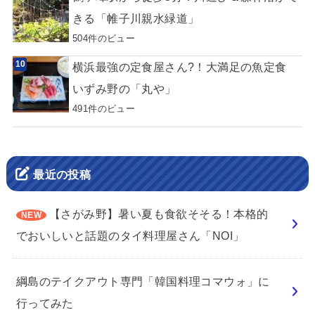
きる「帷子川親水緑道」
504件のビュー
横浜最強の定食屋さん?！大満足の魚定食
いずみ野の「丸や」
491件のビュー
最近の投稿
【さがみ野】暑い夏も食欲そそる！本格的
でおいしいと話題のタイ料理屋さん「NOI」
綱島のテイクアウト専門「韓国料理コマウォ」に
行ってみた