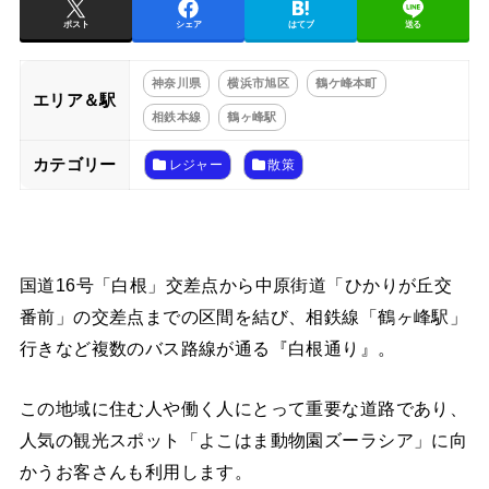
ポスト
シェア
はてブ
送る
神奈川県
横浜市旭区
鶴ケ峰本町
エリア＆駅
相鉄本線
鶴ヶ峰駅
カテゴリー
レジャー
散策
国道16号「白根」交差点から中原街道「ひかりが丘交
番前」の交差点までの区間を結び、相鉄線「鶴ヶ峰駅」
行きなど複数のバス路線が通る『白根通り』。
この地域に住む人や働く人にとって重要な道路であり、
人気の観光スポット「よこはま動物園ズーラシア」に向
かうお客さんも利用します。