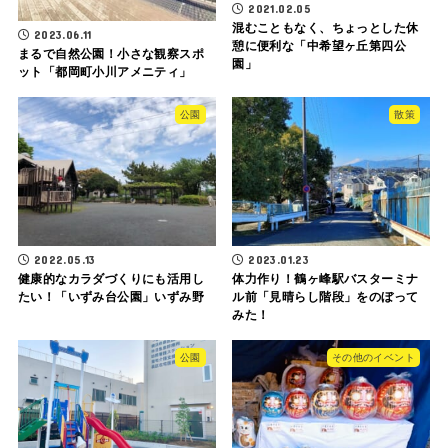
2021.02.05
混むこともなく、ちょっとした休
2023.06.11
憩に便利な「中希望ヶ丘第四公
まるで自然公園！小さな観察スポ
園」
ット「都岡町小川アメニティ」
公園
散策
2022.05.13
2023.01.23
健康的なカラダづくりにも活用し
体力作り！鶴ヶ峰駅バスターミナ
たい！「いずみ台公園」いずみ野
ル前「見晴らし階段」をのぼって
みた！
公園
その他のイベント