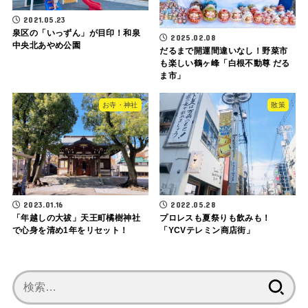
2021.05.23
泉区の「いっずん」が目印！和泉
2025.02.08
中央北あやめ公園
だるまで開運間違いなし！野菜市
も楽しい鶴ヶ峰「白根不動尊 だる
ま市」
お寺・神社
散策
2023.01.16
2022.05.28
「年越しの大祓」天王町橘樹神社
プロレスも夏祭りも飲みも！
で心身を清め1年をリセット！
「YCVテレミン商店街」
検
索: