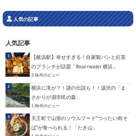
人気の記事
人気記事
【横浜駅】幸せすぎる！自家製パンと紅茶
のブランチが話題「flour+water 横浜」
3.6k件のビュー
横浜に滝が？！謎の伝説も！！汲沢の「ま
さかりが淵市民の森」
1.8k件のビュー
天王町で山形のソウルフード“つったい肉そ
ば”が食べられる！「たき山」