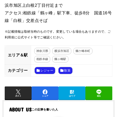
浜市旭区上白根2丁目付近まで
アクセス:相鉄線「鶴ヶ峰」駅下車、徒歩8分 国道16号
線「白根」交差点そば
※記載情報は取材当時のものです。変更している場合もありますので、ご
利用前に公式サイト等でご確認ください。
神奈川県
横浜市旭区
鶴ケ峰本町
エリア＆駅
相鉄本線
鶴ヶ峰駅
カテゴリー
レジャー
散策
ポスト
シェア
はてブ
送る
ABOUT US