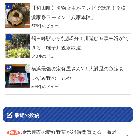
【和田町】名物店主がテレビで話題！？横
浜家系ラーメン「八家本陣」
576件のビュー
鶴ヶ峰駅から徒歩5分！川遊び＆森林浴がで
きる「帷子川親水緑道」
543件のビュー
横浜最強の定食屋さん?！大満足の魚定食
いずみ野の「丸や」
504件のビュー
最近の投稿
地元農家の新鮮野菜が24時間買える！海老