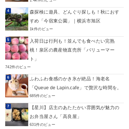
1.4k件のビュー
森探検に遊具、どんぐり探しも！秋におす
すめ「今宿東公園」｜横浜市旭区
1k件のビュー
入荷日は行列も！並んでも食べたい完熟
桃！泉区の農産物直売所「バリューマー
ト」
742件のビュー
ふわふわ食感のかき氷が絶品！海老名
「Queue de Lapin.cafe」で贅沢な時間を。
685件のビュー
【星川】店主のあたたかい雰囲気が魅力の
お弁当屋さん「高良屋」
631件のビュー