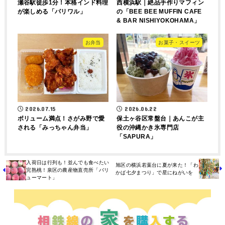
瀬谷駅徒歩1分！本格インド料理
西横浜駅｜絶品手作りマフィン
が楽しめる「パリワル」
の「BEE BEE MUFFIN CAFE
& BAR NISHIYOKOHAMA」
お弁当
お菓子・スイーツ
2026.07.15
2026.06.22
ボリューム満点！さがみ野で愛
保土ヶ谷区常盤台｜あんこが主
される「みっちゃん弁当」
役の沖縄かき氷専門店
「SAPURA」
入荷日は行列も！並んでも食べたい
旭区の横浜若葉台に夏が来た！「わ
完熟桃！泉区の農産物直売所「バリ
かば七夕まつり」で星にねがいを
ューマート」