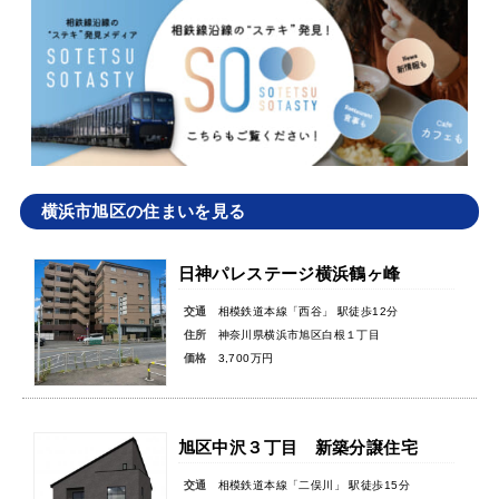
横浜市旭区の住まいを見る
日神パレステージ横浜鶴ヶ峰
交通
相模鉄道本線「西谷」 駅徒歩12分
住所
神奈川県横浜市旭区白根１丁目
価格
3,700万円
旭区中沢３丁目 新築分譲住宅
交通
相模鉄道本線「二俣川」 駅徒歩15分