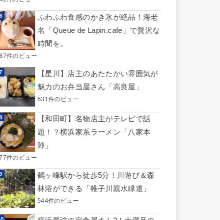
ふわふわ食感のかき氷が絶品！海老
名「Queue de Lapin.cafe」で贅沢な
時間を。
687件のビュー
【星川】店主のあたたかい雰囲気が
魅力のお弁当屋さん「高良屋」
631件のビュー
【和田町】名物店主がテレビで話
題！？横浜家系ラーメン「八家本
陣」
577件のビュー
鶴ヶ峰駅から徒歩5分！川遊び＆森
林浴ができる「帷子川親水緑道」
544件のビュー