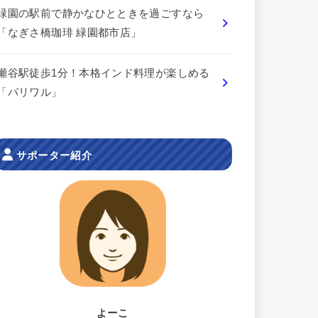
緑園の駅前で静かなひとときを過ごすなら
「なぎさ橋珈琲 緑園都市店」
瀬谷駅徒歩1分！本格インド料理が楽しめる
「パリワル」
サポーター紹介
よーこ