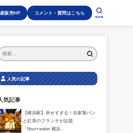
産販売HP
コメント・質問はこちら
SEARCH
検
索:
人気の記事
人気記事
【横浜駅】幸せすぎる！自家製パン
と紅茶のブランチが話題
「flour+water 横浜」