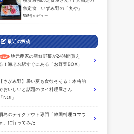
横浜最強の定食屋さん?！大満足の
魚定食 いずみ野の「丸や」
505件のビュー
最近の投稿
地元農家の新鮮野菜が24時間買え
る！海老名駅すぐにある「お野菜BOX」
【さがみ野】暑い夏も食欲そそる！本格的
でおいしいと話題のタイ料理屋さん
「NOI」
綱島のテイクアウト専門「韓国料理コマウ
ォ」に行ってみた