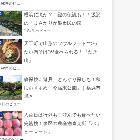
3.6k件のビュー
横浜に滝が？！謎の伝説も！！汲沢
の「まさかりが淵市民の森」
1.8k件のビュー
天王町で山形のソウルフード“つっ
たい肉そば”が食べられる！「たき
山」
1.4k件のビュー
森探検に遊具、どんぐり探しも！秋
におすすめ「今宿東公園」｜横浜市
旭区
1k件のビュー
入荷日は行列も！並んでも食べたい
完熟桃！泉区の農産物直売所「バリ
ューマート」
742件のビュー