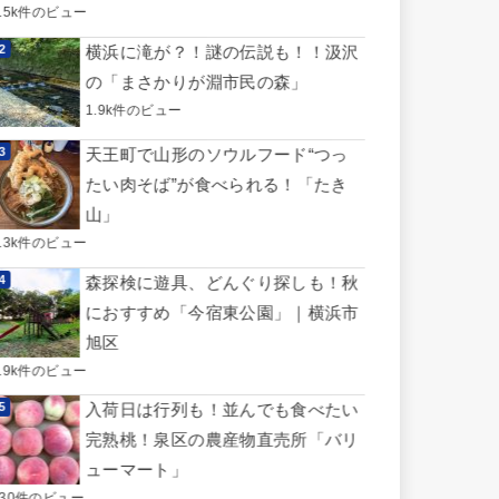
3.5k件のビュー
横浜に滝が？！謎の伝説も！！汲沢
の「まさかりが淵市民の森」
1.9k件のビュー
天王町で山形のソウルフード“つっ
たい肉そば”が食べられる！「たき
山」
1.3k件のビュー
森探検に遊具、どんぐり探しも！秋
におすすめ「今宿東公園」｜横浜市
旭区
0.9k件のビュー
入荷日は行列も！並んでも食べたい
完熟桃！泉区の農産物直売所「バリ
ューマート」
730件のビュー