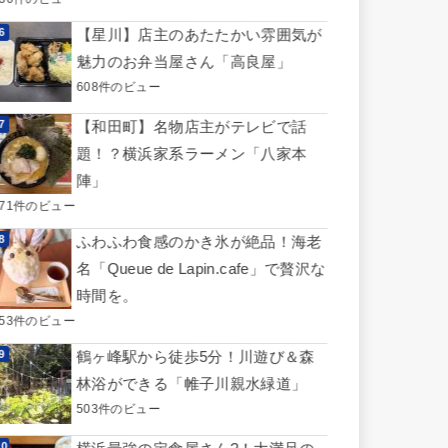
【星川】店主のあたたかい雰囲気が
魅力のお弁当屋さん「高良屋」
608件のビュー
【和田町】名物店主がテレビで話
題！？横浜家系ラーメン「八家本
陣」
571件のビュー
ふわふわ食感のかき氷が絶品！海老
名「Queue de Lapin.cafe」で贅沢な
時間を。
553件のビュー
鶴ヶ峰駅から徒歩5分！川遊び＆森
林浴ができる「帷子川親水緑道」
503件のビュー