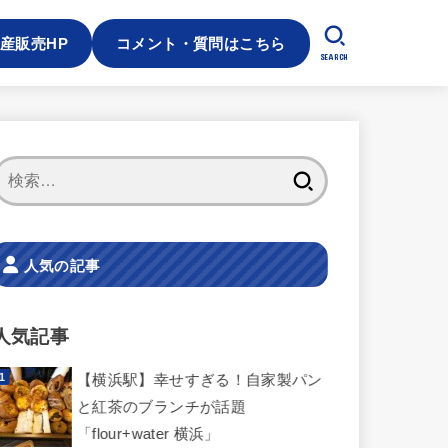
産販売HP
コメント・質問はこちら
SEARCH
検
索:
人気の記事
人気記事
【横浜駅】幸せすぎる！自家製パン
と紅茶のブランチが話題
「flour+water 横浜」