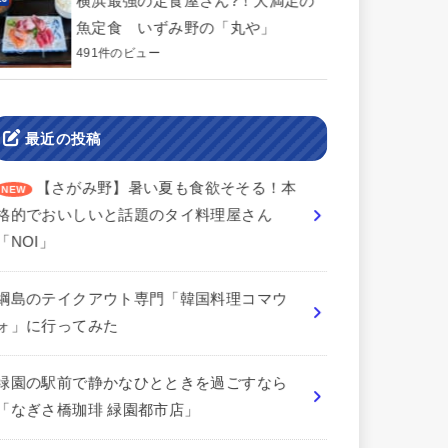
横浜最強の定食屋さん?！大満足の
魚定食 いずみ野の「丸や」
491件のビュー
最近の投稿
【さがみ野】暑い夏も食欲そそる！本
格的でおいしいと話題のタイ料理屋さん
「NOI」
綱島のテイクアウト専門「韓国料理コマウ
ォ」に行ってみた
緑園の駅前で静かなひとときを過ごすなら
「なぎさ橋珈琲 緑園都市店」