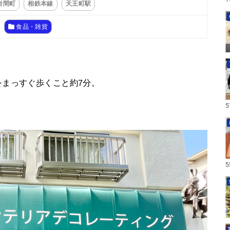
岩間町
相鉄本線
天王町駅
食品・雑貨
まっすぐ歩くこと約7分。