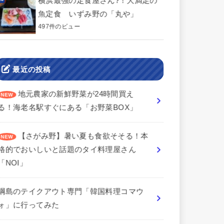
横浜最強の定食屋さん?！大満足の
魚定食 いずみ野の「丸や」
497件のビュー
最近の投稿
地元農家の新鮮野菜が24時間買え
る！海老名駅すぐにある「お野菜BOX」
【さがみ野】暑い夏も食欲そそる！本
格的でおいしいと話題のタイ料理屋さん
「NOI」
綱島のテイクアウト専門「韓国料理コマウ
ォ」に行ってみた