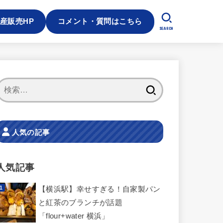
産販売HP
コメント・質問はこちら
SEARCH
検
索:
人気の記事
人気記事
【横浜駅】幸せすぎる！自家製パン
と紅茶のブランチが話題
「flour+water 横浜」