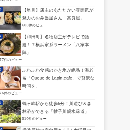
【星川】店主のあたたかい雰囲気が
魅力のお弁当屋さん「高良屋」
608件のビュー
【和田町】名物店主がテレビで話
題！？横浜家系ラーメン「八家本
陣」
577件のビュー
ふわふわ食感のかき氷が絶品！海老
名「Queue de Lapin.cafe」で贅沢な
時間を。
576件のビュー
鶴ヶ峰駅から徒歩5分！川遊び＆森
林浴ができる「帷子川親水緑道」
510件のビュー