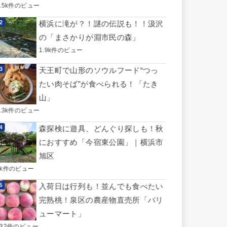
3.5k件のビュー
横浜に滝が？！謎の伝説も！！汲沢
の「まさかりが淵市民の森」
1.9k件のビュー
天王町で山形のソウルフード“つっ
たい肉そば”が食べられる！「たき
山」
1.3k件のビュー
森探検に遊具、どんぐり探しも！秋
におすすめ「今宿東公園」｜横浜市
旭区
1k件のビュー
入荷日は行列も！並んでも食べたい
完熟桃！泉区の農産物直売所「バリ
ューマート」
732件のビュー