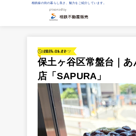
相鉄線の街の暮らし良さ、魅力をご紹介しています。
2026.06.22
お菓子・スイーツ
保土ヶ谷区常盤台｜あ
店「SAPURA」