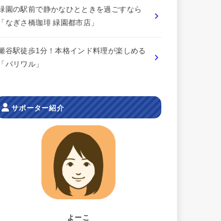
緑園の駅前で静かなひとときを過ごすなら
「なぎさ橋珈琲 緑園都市店」
瀬谷駅徒歩1分！本格インド料理が楽しめる
「パリワル」
サポーター紹介
よーこ