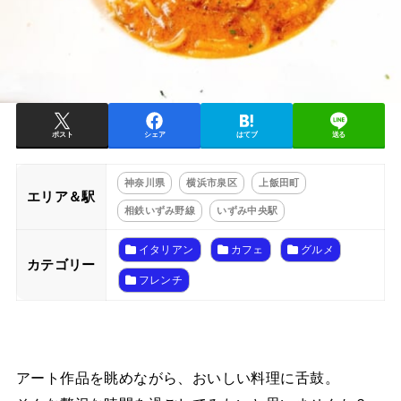
ポスト
シェア
はてブ
送る
神奈川県
横浜市泉区
上飯田町
エリア＆駅
相鉄いずみ野線
いずみ中央駅
イタリアン
カフェ
グルメ
カテゴリー
フレンチ
アート作品を眺めながら、おいしい料理に舌鼓。