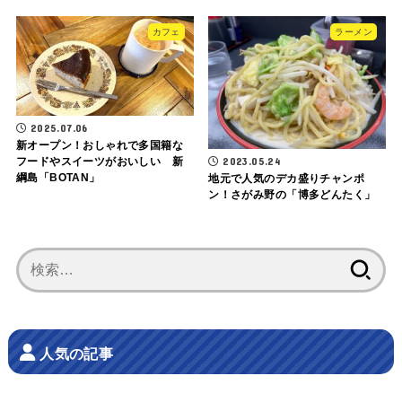
カフェ
ラーメン
2025.07.06
新オープン！おしゃれで多国籍な
2023.05.24
フードやスイーツがおいしい 新
綱島「BOTAN」
地元で人気のデカ盛りチャンポ
ン！さがみ野の「博多どんたく」
検
索:
人気の記事