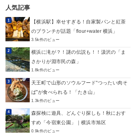
人気記事
【横浜駅】幸せすぎる！自家製パンと紅茶
のブランチが話題「flour+water 横浜」
3.5k件のビュー
横浜に滝が？！謎の伝説も！！汲沢の「ま
さかりが淵市民の森」
1.8k件のビュー
天王町で山形のソウルフード“つったい肉そ
ば”が食べられる！「たき山」
1.3k件のビュー
森探検に遊具、どんぐり探しも！秋におす
すめ「今宿東公園」｜横浜市旭区
0.9k件のビュー