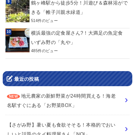
鶴ヶ峰駅から徒歩5分！川遊び＆森林浴がで
きる「帷子川親水緑道」
514件のビュー
横浜最強の定食屋さん?！大満足の魚定食
いずみ野の「丸や」
485件のビュー
最近の投稿
地元農家の新鮮野菜が24時間買える！海老
名駅すぐにある「お野菜BOX」
【さがみ野】暑い夏も食欲そそる！本格的でおい
しいと話題のタイ料理屋さん「NOI」