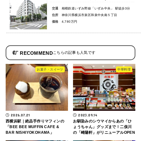
交通
相模鉄道いずみ野線「いずみ中央」 駅徒歩3分
住所
神奈川県横浜市泉区和泉中央南５丁目
価格
4,780万円
RECOMMEND
お菓子・スイーツ
中華料理
2026.07.21
2023.09.14
西横浜駅｜絶品手作りマフィンの
お馴染みのシウマイからあの「ひ
「BEE BEE MUFFIN CAFE &
ょうちゃん」グッズまで！二俣川
BAR NISHIYOKOHAMA」
の「崎陽軒」がリニューアルOPEN