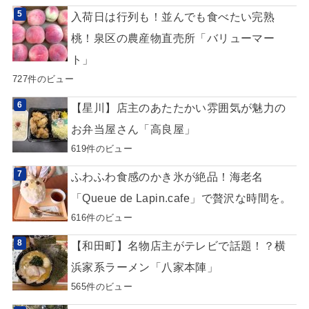
入荷日は行列も！並んでも食べたい完熟
桃！泉区の農産物直売所「バリューマー
ト」
727件のビュー
【星川】店主のあたたかい雰囲気が魅力の
お弁当屋さん「高良屋」
619件のビュー
ふわふわ食感のかき氷が絶品！海老名
「Queue de Lapin.cafe」で贅沢な時間を。
616件のビュー
【和田町】名物店主がテレビで話題！？横
浜家系ラーメン「八家本陣」
565件のビュー