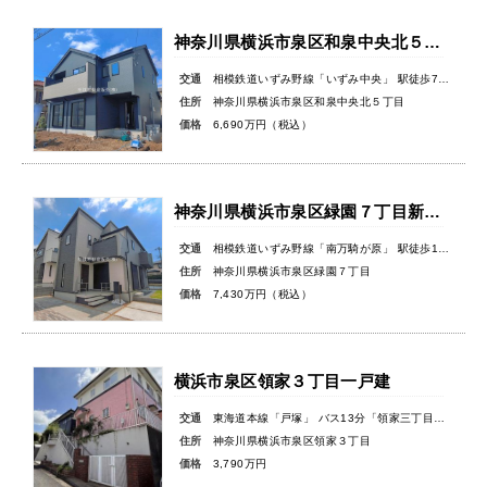
神奈川県横浜市泉区和泉中央北５丁目新築戸建
交通
相模鉄道いずみ野線「いずみ中央」 駅徒歩7分
住所
神奈川県横浜市泉区和泉中央北５丁目
価格
6,690万円（税込）
神奈川県横浜市泉区緑園７丁目新築戸建
交通
相模鉄道いずみ野線「南万騎が原」 駅徒歩10分
住所
神奈川県横浜市泉区緑園７丁目
価格
7,430万円（税込）
横浜市泉区領家３丁目一戸建
交通
東海道本線「戸塚」 バス13分「領家三丁目」バス停徒歩3分
住所
神奈川県横浜市泉区領家３丁目
価格
3,790万円