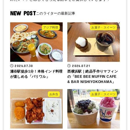
NEW POST
アジア料理
お菓子・スイーツ
2026.07.30
2026.07.21
瀬谷駅徒歩1分！本格インド料理
西横浜駅｜絶品手作りマフィン
が楽しめる「パリワル」
の「BEE BEE MUFFIN CAFE
& BAR NISHIYOKOHAMA」
お弁当
お菓子・スイーツ