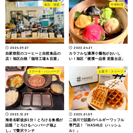
食品・雑貨
中華料理
2024.09.07
2022.04.21
自家焙煎のコーヒーと自然食品の
カラフルな濃厚小籠包がおいし
店！旭区白根「珈琲工場＆百屋」
い！旭区「横濱一品香 若葉台店」
ステーキ・ハンバーグ
お菓子・スイーツ
2025.12.29
2025.01.09
海老名駅徒歩1分！とろける食感が
二俣川で話題のベルギーワッフル
話題「とろけるハンバーグ福よ
専門店！「HASHLE（ハッシュ
し」で贅沢ランチ
ル）」