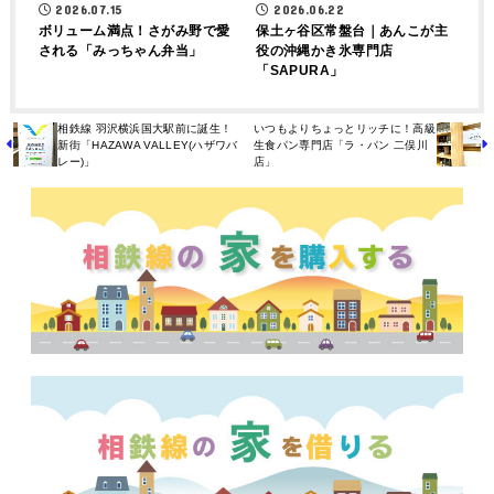
2026.07.15
2026.06.22
ボリューム満点！さがみ野で愛
保土ヶ谷区常盤台｜あんこが主
される「みっちゃん弁当」
役の沖縄かき氷専門店
「SAPURA」
相鉄線 羽沢横浜国大駅前に誕生！
いつもよりちょっとリッチに！高級
新街「HAZAWA VALLEY(ハザワバ
生食パン専門店「ラ・パン 二俣川
レー)」
店」