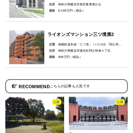
住所
神奈川県横浜市旭区東希望が丘
価格
6,499万円（税込）
ライオンズマンション三ツ境第2
交通
相模鉄道本線「三ツ境」 バス10分「阿久和坂上」バス停徒歩6分
住所
神奈川県横浜市瀬谷区阿久和南４丁目
価格
999万円（税込）
RECOMMEND
公園
公園