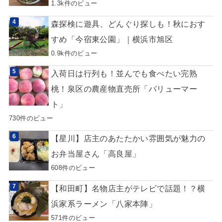
1.3k件のビュー
森探検に遊具、どんぐり探しも！秋におす
すめ「今宿東公園」｜横浜市旭区
0.9k件のビュー
入荷日は行列も！並んでも食べたい完熟
桃！泉区の農産物直売所「バリューマー
ト」
730件のビュー
【星川】店主のあたたかい雰囲気が魅力の
お弁当屋さん「高良屋」
608件のビュー
【和田町】名物店主がテレビで話題！？横
浜家系ラーメン「八家本陣」
571件のビュー