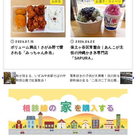
お弁当
お菓子・スイーツ
2026.07.15
2026.06.22
ボリューム満点！さがみ野で愛
保土ヶ谷区常盤台｜あんこが主
される「みっちゃん弁当」
役の沖縄かき氷専門店
「SAPURA」
秋が深まる、いずみ中央駅そばの中
電車好きの子供が大興奮！目の前を
和田公園で紅葉散歩！
新幹線が走る「二俣川二丁目公園」