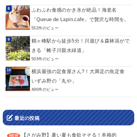
ふわふわ食感のかき氷が絶品！海老名
「Queue de Lapin.cafe」で贅沢な時間を。
552件のビュー
鶴ヶ峰駅から徒歩5分！川遊び＆森林浴がで
きる「帷子川親水緑道」
503件のビュー
横浜最強の定食屋さん?！大満足の魚定食
いずみ野の「丸や」
490件のビュー
最近の投稿
【さがみ野】暑い夏も食欲そそる！本格的