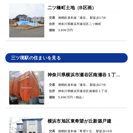
二ツ橋町土地（B区画）
交通
相模鉄道本線「瀬谷」 駅徒歩17分
住所
神奈川県横浜市瀬谷区二ツ橋町
価格
3,900万円
三ツ境駅の住まいを見る
神奈川県横浜市瀬谷区南瀬谷１丁目新築戸建
交通
相模鉄道本線「瀬谷」 駅徒歩27分
住所
神奈川県横浜市瀬谷区南瀬谷１丁目
価格
5,990万円（税込）
横浜市旭区東希望が丘新築戸建
交通
相模鉄道本線「希望ケ丘」 駅徒歩10分