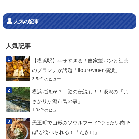
人気の記事
人気記事
【横浜駅】幸せすぎる！自家製パンと紅茶
のブランチが話題「flour+water 横浜」
3.5k件のビュー
横浜に滝が？！謎の伝説も！！汲沢の「ま
さかりが淵市民の森」
1.9k件のビュー
天王町で山形のソウルフード“つったい肉そ
ば”が食べられる！「たき山」