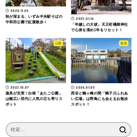
2020.11.25
秋が深まる、いずみ中央駅そばの
2023.01.16
中和田公園で紅葉散歩！
「年越しの大祓」天王町橘樹神社
で心身を清め1年をリセット！
公園
散策
2023.10.07
2026.01.05
遊具が充実！白根「あたご公園」
西谷と鶴ヶ峰の間「帷子川ふれあ
は幅広い世代に人気の立ち寄りス
い広場」は野鳥にも会えるお散歩
ポット
スポット！
検
索: