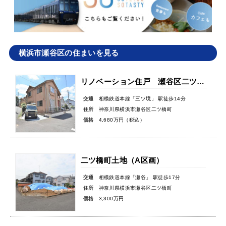
横浜市瀬谷区の住まいを見る
リノベーション住戸 瀬谷区二ツ橋町 中古一戸建て
交通
相模鉄道本線「三ツ境」 駅徒歩14分
住所
神奈川県横浜市瀬谷区二ツ橋町
価格
4,680万円（税込）
二ツ橋町土地（A区画）
交通
相模鉄道本線「瀬谷」 駅徒歩17分
住所
神奈川県横浜市瀬谷区二ツ橋町
価格
3,300万円