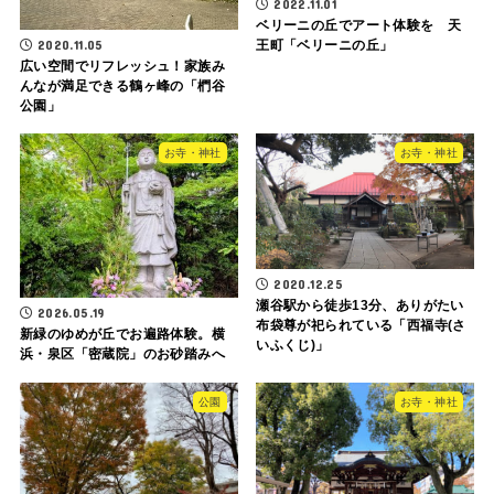
2022.11.01
ベリーニの丘でアート体験を 天
王町「ベリーニの丘」
2020.11.05
広い空間でリフレッシュ！家族み
んなが満足できる鶴ヶ峰の「椚谷
公園」
お寺・神社
お寺・神社
2020.12.25
瀬谷駅から徒歩13分、ありがたい
2026.05.19
布袋尊が祀られている「西福寺(さ
新緑のゆめが丘でお遍路体験。横
いふくじ)」
浜・泉区「密蔵院」のお砂踏みへ
公園
お寺・神社