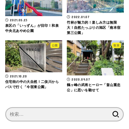
2022.01.07
2021.05.23
竹林が魅力的！楽しみ方は無限
泉区の「いっずん」が目印！和泉
大！自然たっぷりの旭区「南本宿
中央北あやめ公園
第三公園」
公園
散策
2021.10.20
2020.09.07
住宅街の中の大自然！二俣川から
鶴ヶ峰の武将ヒーロー「畠山重忠
バスで行く「今宿東公園」
公」に思いを馳せて
検
索: