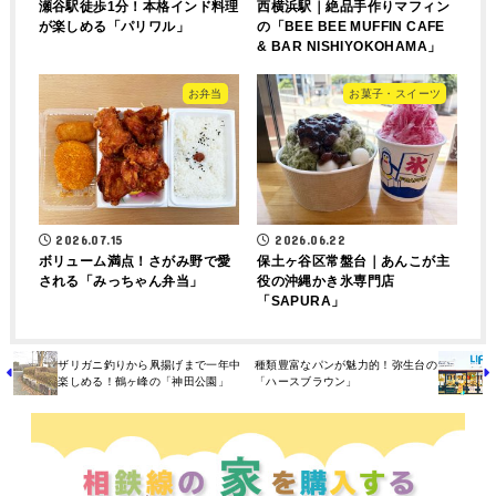
瀬谷駅徒歩1分！本格インド料理
西横浜駅｜絶品手作りマフィン
が楽しめる「パリワル」
の「BEE BEE MUFFIN CAFE
& BAR NISHIYOKOHAMA」
お弁当
お菓子・スイーツ
2026.07.15
2026.06.22
ボリューム満点！さがみ野で愛
保土ヶ谷区常盤台｜あんこが主
される「みっちゃん弁当」
役の沖縄かき氷専門店
「SAPURA」
ザリガニ釣りから凧揚げまで一年中
種類豊富なパンが魅力的！弥生台の
楽しめる！鶴ヶ峰の「神田公園」
「ハースブラウン」