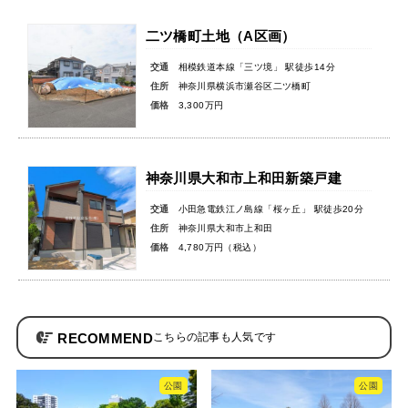
二ツ橋町土地（A区画）
交通
相模鉄道本線「三ツ境」 駅徒歩14分
住所
神奈川県横浜市瀬谷区二ツ橋町
価格
3,300万円
神奈川県大和市上和田新築戸建
交通
小田急電鉄江ノ島線「桜ヶ丘」 駅徒歩20分
住所
神奈川県大和市上和田
価格
4,780万円（税込）
RECOMMEND
公園
公園