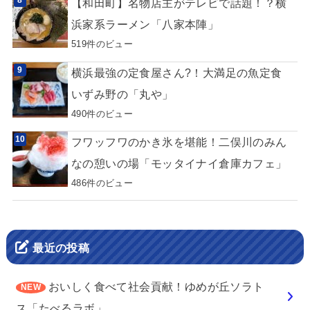
【和田町】名物店主がテレビで話題！？横
浜家系ラーメン「八家本陣」
519件のビュー
横浜最強の定食屋さん?！大満足の魚定食
いずみ野の「丸や」
490件のビュー
フワッフワのかき氷を堪能！二俣川のみん
なの憩いの場「モッタイナイ倉庫カフェ」
486件のビュー
最近の投稿
おいしく食べて社会貢献！ゆめが丘ソラト
ス「たべるラボ」