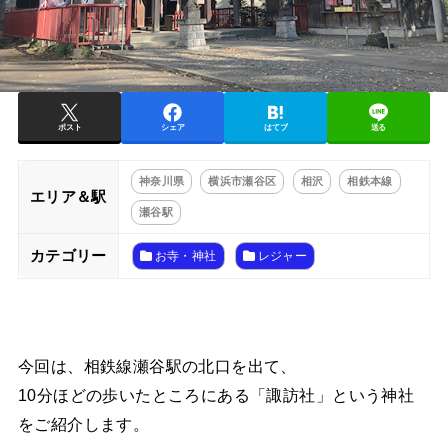
ポスト
シェア
はてブ
送る
神奈川県
横浜市瀬谷区
相沢
相鉄本線
エリア＆駅
瀬谷駅
カテゴリー
お寺・神社
レジャー
今回は、相鉄線瀬谷駅の北口を出て、
10分ほどの歩いたところにある「諏訪社」という神社
をご紹介します。