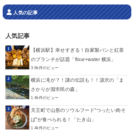
人気の記事
人気記事
【横浜駅】幸せすぎる！自家製パンと紅茶
のブランチが話題「flour+water 横浜」
3.6k件のビュー
横浜に滝が？！謎の伝説も！！汲沢の「ま
さかりが淵市民の森」
1.4k件のビュー
天王町で山形のソウルフード“つったい肉そ
ば”が食べられる！「たき山」
1.4k件のビュー