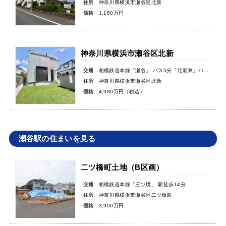
住所
神奈川県横浜市瀬谷区北新
価格
1,180万円
神奈川県横浜市瀬谷区北新
交通
相模鉄道本線「瀬谷」 バス5分「北新東」バス停徒歩9分
住所
神奈川県横浜市瀬谷区北新
価格
4,980万円（税込）
瀬谷駅の住まいを見る
二ツ橋町土地（B区画）
交通
相模鉄道本線「三ツ境」 駅徒歩14分
住所
神奈川県横浜市瀬谷区二ツ橋町
価格
3,900万円