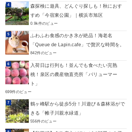
森探検に遊具、どんぐり探しも！秋におす
すめ「今宿東公園」｜横浜市旭区
0.9k件のビュー
ふわふわ食感のかき氷が絶品！海老名
「Queue de Lapin.cafe」で贅沢な時間を。
842件のビュー
入荷日は行列も！並んでも食べたい完熟
桃！泉区の農産物直売所「バリューマー
ト」
699件のビュー
鶴ヶ峰駅から徒歩5分！川遊び＆森林浴がで
きる「帷子川親水緑道」
556件のビュー