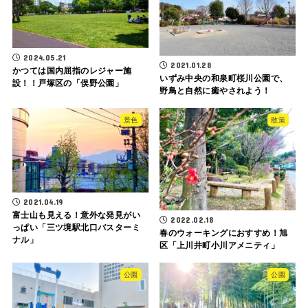
2024.05.21
2021.01.28
かつては国内屈指のレジャー施
いずみ中央の和泉町桜川公園で、
設！！戸塚区の「俣野公園」
野鳥と自然に癒やされよう！
景色
散策
2021.04.19
富士山も見える！意外な発見がい
2022.02.18
っぱい「三ツ境駅北口バスターミ
春のウォーキングにおすすめ！旭
ナル」
区「上川井町小川アメニティ」
公園
公園