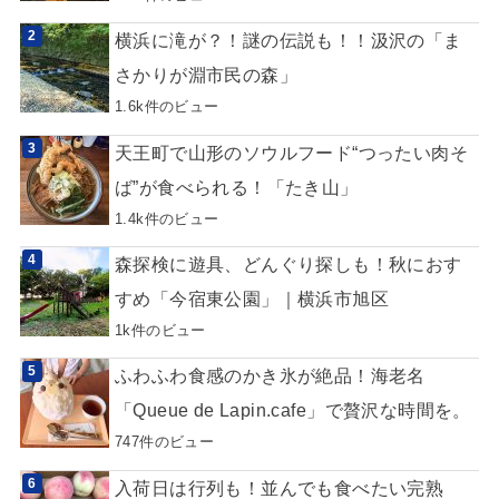
横浜に滝が？！謎の伝説も！！汲沢の「ま
さかりが淵市民の森」
1.6k件のビュー
天王町で山形のソウルフード“つったい肉そ
ば”が食べられる！「たき山」
1.4k件のビュー
森探検に遊具、どんぐり探しも！秋におす
すめ「今宿東公園」｜横浜市旭区
1k件のビュー
ふわふわ食感のかき氷が絶品！海老名
「Queue de Lapin.cafe」で贅沢な時間を。
747件のビュー
入荷日は行列も！並んでも食べたい完熟