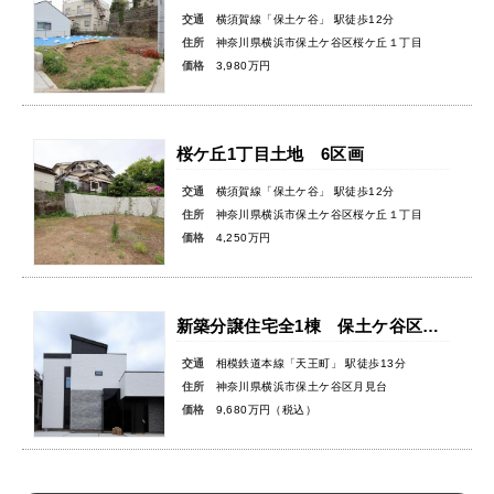
交通
横須賀線「保土ケ谷」 駅徒歩12分
住所
神奈川県横浜市保土ケ谷区桜ケ丘１丁目
価格
3,980万円
桜ケ丘1丁目土地 6区画
交通
横須賀線「保土ケ谷」 駅徒歩12分
住所
神奈川県横浜市保土ケ谷区桜ケ丘１丁目
価格
4,250万円
新築分譲住宅全1棟 保土ケ谷区月見台
交通
相模鉄道本線「天王町」 駅徒歩13分
住所
神奈川県横浜市保土ケ谷区月見台
価格
9,680万円（税込）