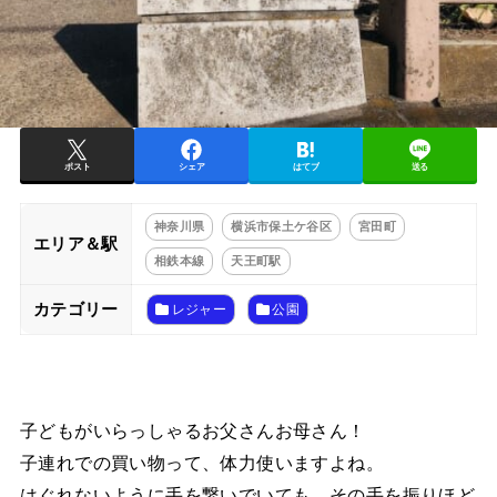
ポスト
シェア
はてブ
送る
神奈川県
横浜市保土ケ谷区
宮田町
エリア＆駅
相鉄本線
天王町駅
カテゴリー
レジャー
公園
子どもがいらっしゃるお父さんお母さん！
子連れでの買い物って、体力使いますよね。
はぐれないように手を繋いでいても、その手を振りほど