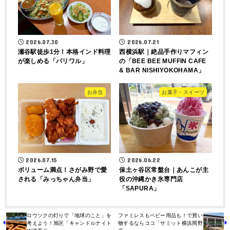
2026.07.30
2026.07.21
瀬谷駅徒歩1分！本格インド料理
西横浜駅｜絶品手作りマフィン
が楽しめる「パリワル」
の「BEE BEE MUFFIN CAFE
& BAR NISHIYOKOHAMA」
お弁当
お菓子・スイーツ
2026.07.15
2026.06.22
ボリューム満点！さがみ野で愛
保土ヶ谷区常盤台｜あんこが主
される「みっちゃん弁当」
役の沖縄かき氷専門店
「SAPURA」
ロウソクの灯りで「地球のこと」を
ファミレスもベビー用品も！で買い
考えよう！旭区「キャンドルナイト
物するならココ「サミット横浜岡野