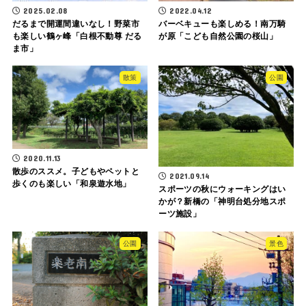
2025.02.08
2022.04.12
だるまで開運間違いなし！野菜市
バーベキューも楽しめる！南万騎
も楽しい鶴ヶ峰「白根不動尊 だる
が原「こども自然公園の桜山」
ま市」
散策
公園
2020.11.13
散歩のススメ。子どもやペットと
2021.09.14
歩くのも楽しい「和泉遊水地」
スポーツの秋にウォーキングはい
かが？新橋の「神明台処分地スポ
ーツ施設」
公園
景色