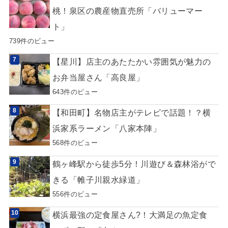
桃！泉区の農産物直売所「バリューマー
ト」
739件のビュー
【星川】店主のあたたかい雰囲気が魅力の
お弁当屋さん「高良屋」
643件のビュー
【和田町】名物店主がテレビで話題！？横
浜家系ラーメン「八家本陣」
568件のビュー
鶴ヶ峰駅から徒歩5分！川遊び＆森林浴がで
きる「帷子川親水緑道」
556件のビュー
横浜最強の定食屋さん?！大満足の魚定食