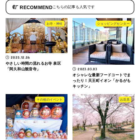
RECOMMEND
お寺・神社
ショッピングセンター
2025.12.06
やさしい時間の流れるお寺 泉区
2023.03.03
「阿久和山観音寺」
オシャレな最新フードコートでま
ったり！天王町イオン「かるがも
キッチン」
その他のイベント
お花見