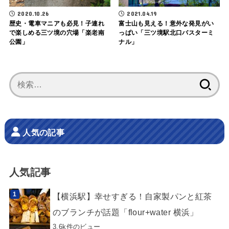
2020.10.26
2021.04.19
歴史・電車マニアも必見！子連れ
富士山も見える！意外な発見がい
で楽しめる三ツ境の穴場「楽老南
っぱい「三ツ境駅北口バスターミ
公園」
ナル」
検
索:
人気の記事
人気記事
【横浜駅】幸せすぎる！自家製パンと紅茶
のブランチが話題「flour+water 横浜」
3.6k件のビュー