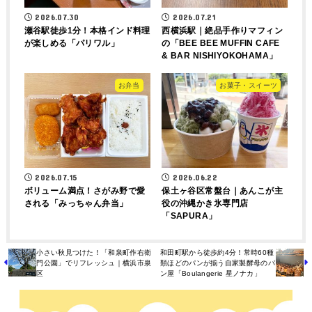
2026.07.30
2026.07.21
瀬谷駅徒歩1分！本格インド料理
西横浜駅｜絶品手作りマフィン
が楽しめる「パリワル」
の「BEE BEE MUFFIN CAFE
& BAR NISHIYOKOHAMA」
お弁当
お菓子・スイーツ
2026.07.15
2026.06.22
ボリューム満点！さがみ野で愛
保土ヶ谷区常盤台｜あんこが主
される「みっちゃん弁当」
役の沖縄かき氷専門店
「SAPURA」
小さい秋見つけた！「和泉町作右衛
和田町駅から徒歩約4分！常時60種
門公園」でリフレッシュ｜横浜市泉
類ほどのパンが揃う自家製酵母のパ
区
ン屋「Boulangerie 星ノナカ」