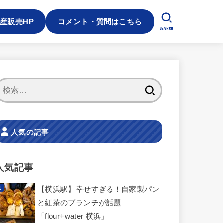
産販売HP
コメント・質問はこちら
SEARCH
検
索:
人気の記事
人気記事
【横浜駅】幸せすぎる！自家製パン
と紅茶のブランチが話題
「flour+water 横浜」