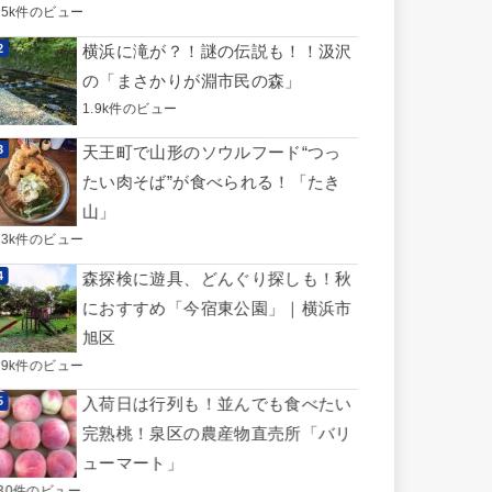
.5k件のビュー
横浜に滝が？！謎の伝説も！！汲沢
の「まさかりが淵市民の森」
1.9k件のビュー
天王町で山形のソウルフード“つっ
たい肉そば”が食べられる！「たき
山」
.3k件のビュー
森探検に遊具、どんぐり探しも！秋
におすすめ「今宿東公園」｜横浜市
旭区
.9k件のビュー
入荷日は行列も！並んでも食べたい
完熟桃！泉区の農産物直売所「バリ
ューマート」
730件のビュー