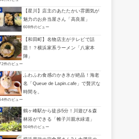
【星川】店主のあたたかい雰囲気が
魅力のお弁当屋さん「高良屋」
608件のビュー
【和田町】名物店主がテレビで話
題！？横浜家系ラーメン「八家本
陣」
572件のビュー
ふわふわ食感のかき氷が絶品！海老
名「Queue de Lapin.cafe」で贅沢な
時間を。
554件のビュー
鶴ヶ峰駅から徒歩5分！川遊び＆森
林浴ができる「帷子川親水緑道」
504件のビュー