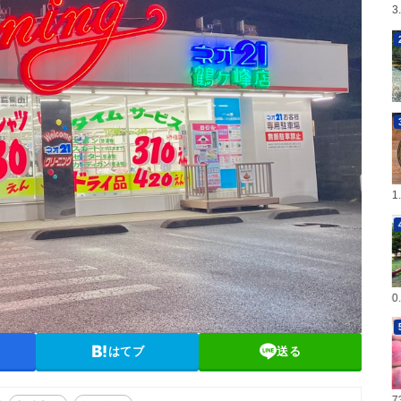
3
1
0
はてブ
送る