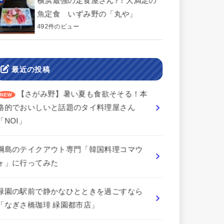
横浜最強の定食屋さん?！大満足の
魚定食 いずみ野の「丸や」
492件のビュー
最近の投稿
【さがみ野】暑い夏も食欲そそる！本
格的でおいしいと話題のタイ料理屋さん
「NOI」
綱島のテイクアウト専門「韓国料理コマウ
ォ」に行ってみた
緑園の駅前で静かなひとときを過ごすなら
「なぎさ橋珈琲 緑園都市店」