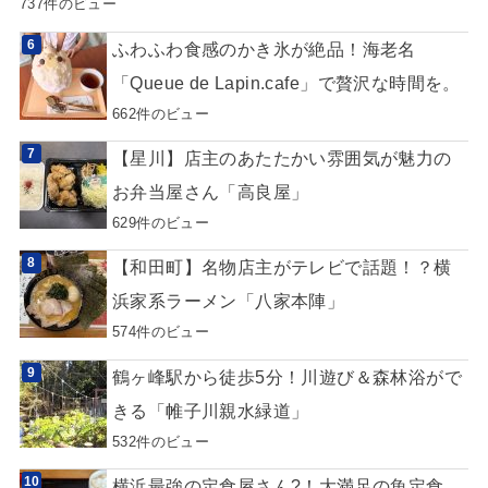
737件のビュー
ふわふわ食感のかき氷が絶品！海老名
「Queue de Lapin.cafe」で贅沢な時間を。
662件のビュー
【星川】店主のあたたかい雰囲気が魅力の
お弁当屋さん「高良屋」
629件のビュー
【和田町】名物店主がテレビで話題！？横
浜家系ラーメン「八家本陣」
574件のビュー
鶴ヶ峰駅から徒歩5分！川遊び＆森林浴がで
きる「帷子川親水緑道」
532件のビュー
横浜最強の定食屋さん?！大満足の魚定食