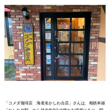
「コメダ珈琲店 海老名かしわ台店」さんは、相鉄本線