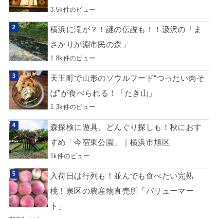
3.5k件のビュー
横浜に滝が？！謎の伝説も！！汲沢の「ま
さかりが淵市民の森」
1.8k件のビュー
天王町で山形のソウルフード“つったい肉そ
ば”が食べられる！「たき山」
1.3k件のビュー
森探検に遊具、どんぐり探しも！秋におす
すめ「今宿東公園」｜横浜市旭区
1k件のビュー
入荷日は行列も！並んでも食べたい完熟
桃！泉区の農産物直売所「バリューマー
ト」