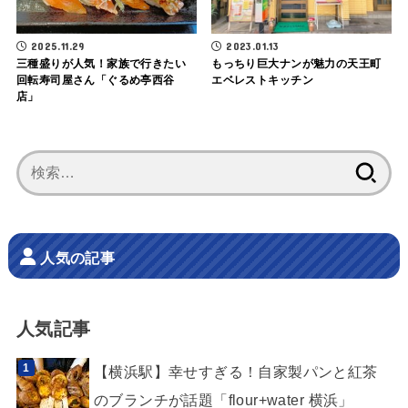
2025.11.29
2023.01.13
三種盛りが人気！家族で行きたい
もっちり巨大ナンが魅力の天王町
回転寿司屋さん「ぐるめ亭西谷
エベレストキッチン
店」
検
索:
人気の記事
人気記事
【横浜駅】幸せすぎる！自家製パンと紅茶
のブランチが話題「flour+water 横浜」