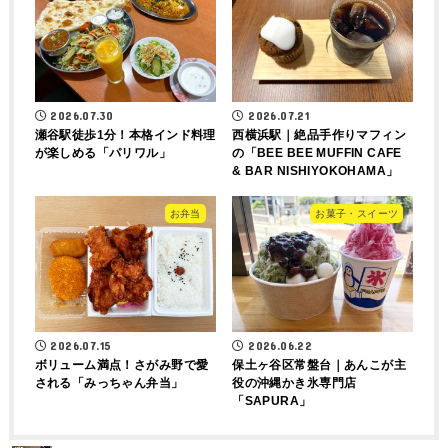
2026.07.30
2026.07.21
瀬谷駅徒歩1分！本格インド料理
西横浜駅｜絶品手作りマフィン
が楽しめる「パリワル」
の「BEE BEE MUFFIN CAFE
& BAR NISHIYOKOHAMA」
お弁当
お菓子・スイーツ
2026.07.15
2026.06.22
ボリューム満点！さがみ野で愛
保土ヶ谷区常盤台｜あんこが主
される「みっちゃん弁当」
役の沖縄かき氷専門店
「SAPURA」