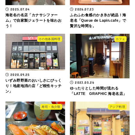
2025.07.04
2026.07.23
海老名の名店「カナサシファー
ふわふわ食感のかき氷が絶品！海
ム」で自家製ジェラートを味わお
老名「Queue de Lapin.cafe」で
う！
贅沢な時間を。
その他各国料理
カフェ
2020.09.25
いずみ野野菜のおいしさにびっく
2023.05.26
り！地産地消の店「ど根性キッチ
ゆったりとした時間が流れる
ン」
「LATTE GRAPHIC 海老名店」
寿司・魚介類
アジア料理