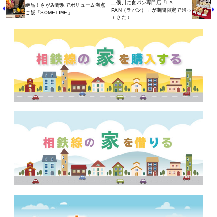
二俣川に食パン専門店「LA
絶品！さがみ野駅でボリューム満点
PAN（ラパン）」が期間限定で帰っ
ご飯「SOMETIME」
てきた！