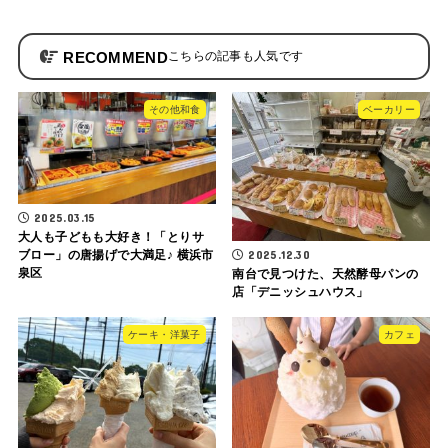
RECOMMEND
その他和食
ベーカリー
2025.03.15
大人も子どもも大好き！「とりサ
2025.12.30
ブロー」の唐揚げで大満足♪ 横浜市
泉区
南台で見つけた、天然酵母パンの
店「デニッシュハウス」
ケーキ・洋菓子
カフェ