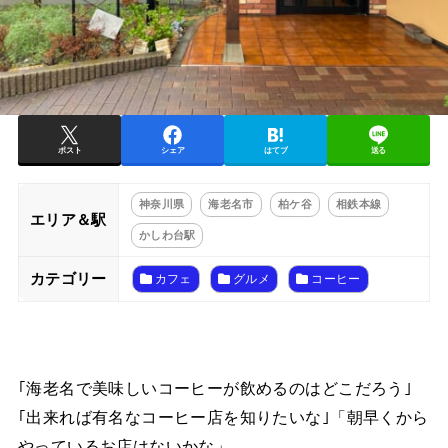
ポスト
シェア
はてブ
送る
神奈川県
海老名市
柏ケ谷
相鉄本線
エリア＆駅
かしわ台駅
カテゴリー
カフェ
グルメ
コーヒー
｢海老名で美味しいコーヒーが飲めるのはどこだろう｣
｢出来れば有名なコーヒー店を知りたいな｣「朝早くから
やっているお店はないかな」