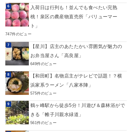
入荷日は行列も！並んでも食べたい完熟
桃！泉区の農産物直売所「バリューマー
ト」
747件のビュー
【星川】店主のあたたかい雰囲気が魅力の
お弁当屋さん「高良屋」
649件のビュー
【和田町】名物店主がテレビで話題！？横
浜家系ラーメン「八家本陣」
575件のビュー
鶴ヶ峰駅から徒歩5分！川遊び＆森林浴がで
きる「帷子川親水緑道」
561件のビュー