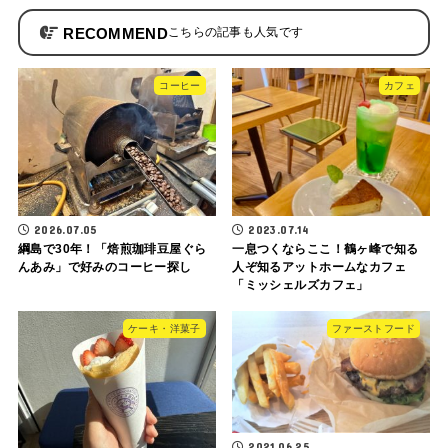
RECOMMEND
コーヒー
カフェ
2026.07.05
2023.07.14
綱島で30年！「焙煎珈琲豆屋ぐら
一息つくならここ！鶴ヶ峰で知る
んあみ」で好みのコーヒー探し
人ぞ知るアットホームなカフェ
「ミッシェルズカフェ」
ケーキ・洋菓子
ファーストフード
2021.06.25