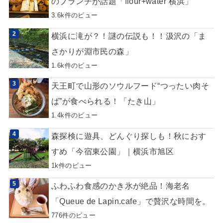
のブランチが話題「flour+water 横浜」
3.6k件のビュー
横浜に滝が？！謎の伝説も！！汲沢の「ま
さかりが淵市民の森」
1.6k件のビュー
天王町で山形のソウルフード“つったい肉そ
ば”が食べられる！「たき山」
1.4k件のビュー
森探検に遊具、どんぐり探しも！秋におす
すめ「今宿東公園」｜横浜市旭区
1k件のビュー
ふわふわ食感のかき氷が絶品！海老名
「Queue de Lapin.cafe」で贅沢な時間を。
776件のビュー