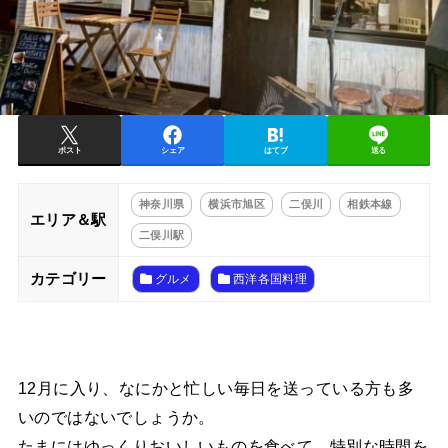
ポスト
シェア
はてブ
送る
神奈川県
横浜市旭区
二俣川
相鉄本線
エリア＆駅
二俣川駅
カテゴリー
グルメ
西洋各国料理
12月に入り、なにかと忙しい毎日を送っている方も多
いのではないでしょうか。
たまにはゆっくりおいしいものを食べて、特別な時間を