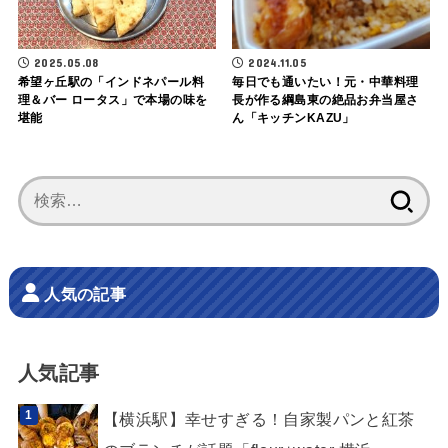
2025.05.08
2024.11.05
希望ヶ丘駅の「インドネパール料
毎日でも通いたい！元・中華料理
理＆バー ロータス」で本場の味を
長が作る綱島東の絶品お弁当屋さ
堪能
ん「キッチンKAZU」
検
索:
人気の記事
人気記事
【横浜駅】幸せすぎる！自家製パンと紅茶