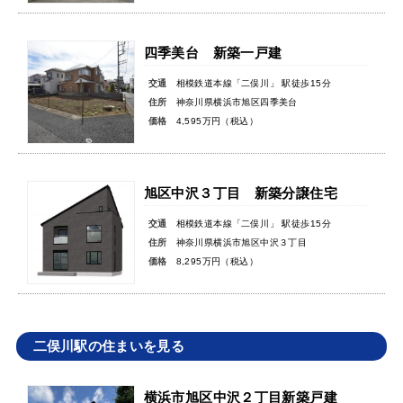
四季美台 新築一戸建
交通
相模鉄道本線「二俣川」 駅徒歩15分
住所
神奈川県横浜市旭区四季美台
価格
4,595万円（税込）
旭区中沢３丁目 新築分譲住宅
交通
相模鉄道本線「二俣川」 駅徒歩15分
住所
神奈川県横浜市旭区中沢３丁目
価格
8,295万円（税込）
二俣川駅の住まいを見る
横浜市旭区中沢２丁目新築戸建