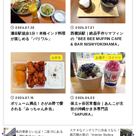
2026.07.30
2026.07.21
瀬谷駅徒歩1分！本格インド料理
西横浜駅｜絶品手作りマフィン
が楽しめる「パリワル」
の「BEE BEE MUFFIN CAFE
& BAR NISHIYOKOHAMA」
お弁当
お菓子・スイーツ
2026.07.15
2026.06.22
ボリューム満点！さがみ野で愛
保土ヶ谷区常盤台｜あんこが主
される「みっちゃん弁当」
役の沖縄かき氷専門店
「SAPURA」
ステキなインテリアに出会うなら！
免許更新といえば！二俣川にある
南万騎が原の「Interior Styling