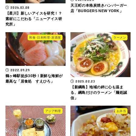
天王町の本格炭焼きハンバーガー
2026.03.08
店「BURGERS NEW YORK」
【星川】新しいアイスを研究！？
素材にこだわる「ニューアイス研
究所」
和食･日本料理･居酒屋
ラーメン
2022.09.29
鶴ヶ峰駅徒歩30秒！新鮮な海鮮が
2025.02.23
最高な「居食処 すえひろ」
【新綱島】地域の絆に心も温ま
る、綱島だけのラーメン「麺処誠
信」
アジア料理
お弁当