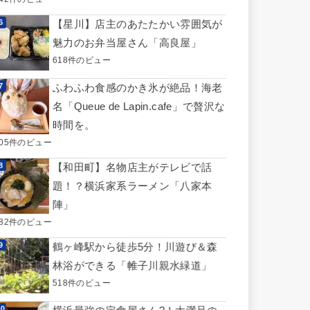
【星川】店主のあたたかい雰囲気が
魅力のお弁当屋さん「高良屋」
618件のビュー
ふわふわ食感のかき氷が絶品！海老
名「Queue de Lapin.cafe」で贅沢な
時間を。
605件のビュー
【和田町】名物店主がテレビで話
題！？横浜家系ラーメン「八家本
陣」
582件のビュー
鶴ヶ峰駅から徒歩5分！川遊び＆森
林浴ができる「帷子川親水緑道」
518件のビュー