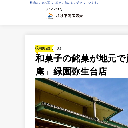
相鉄線の街の暮らし良さ、魅力をご紹介しています。
2022.01.03
和菓子
和菓子の銘菓が地元で
庵」緑園弥生台店