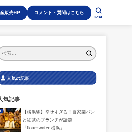
産販売HP
コメント・質問はこちら
SEARCH
検
索:
人気の記事
人気記事
【横浜駅】幸せすぎる！自家製パン
と紅茶のブランチが話題
「flour+water 横浜」