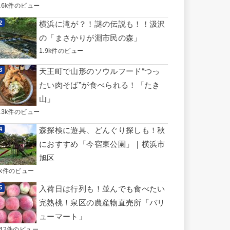
3.6k件のビュー
横浜に滝が？！謎の伝説も！！汲沢
の「まさかりが淵市民の森」
1.9k件のビュー
天王町で山形のソウルフード“つっ
たい肉そば”が食べられる！「たき
山」
1.3k件のビュー
森探検に遊具、どんぐり探しも！秋
におすすめ「今宿東公園」｜横浜市
旭区
1k件のビュー
入荷日は行列も！並んでも食べたい
完熟桃！泉区の農産物直売所「バリ
ューマート」
742件のビュー