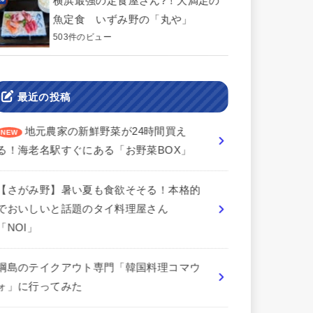
横浜最強の定食屋さん?！大満足の
魚定食 いずみ野の「丸や」
503件のビュー
最近の投稿
地元農家の新鮮野菜が24時間買え
る！海老名駅すぐにある「お野菜BOX」
【さがみ野】暑い夏も食欲そそる！本格的
でおいしいと話題のタイ料理屋さん
「NOI」
綱島のテイクアウト専門「韓国料理コマウ
ォ」に行ってみた