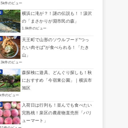
3.5k件のビュー
横浜に滝が？！謎の伝説も！！汲沢
の「まさかりが淵市民の森」
1.9k件のビュー
天王町で山形のソウルフード“つっ
たい肉そば”が食べられる！「たき
山」
1.3k件のビュー
森探検に遊具、どんぐり探しも！秋
におすすめ「今宿東公園」｜横浜市
旭区
1k件のビュー
入荷日は行列も！並んでも食べたい
完熟桃！泉区の農産物直売所「バリ
ューマート」
731件のビュー