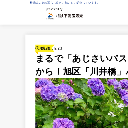
相鉄線の街の暮らし良さ、魅力をご紹介しています。
2022.06.23
お花見
まるで「あじさいバス
から！旭区「川井橋」