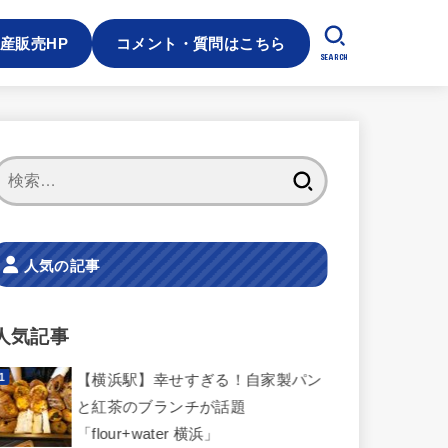
産販売HP
コメント・質問はこちら
SEARCH
検
索:
人気の記事
人気記事
【横浜駅】幸せすぎる！自家製パン
と紅茶のブランチが話題
「flour+water 横浜」