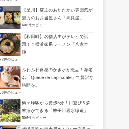
【星川】店主のあたたかい雰囲気が
魅力のお弁当屋さん「高良屋」
608件のビュー
【和田町】名物店主がテレビで話
題！？横浜家系ラーメン「八家本
陣」
572件のビュー
ふわふわ食感のかき氷が絶品！海老
名「Queue de Lapin.cafe」で贅沢な
時間を。
556件のビュー
鶴ヶ峰駅から徒歩5分！川遊び＆森
林浴ができる「帷子川親水緑道」
506件のビュー