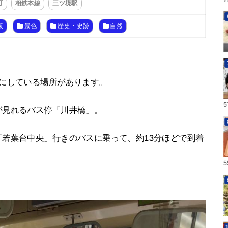
町
相鉄本線
三ツ境駅
策
景色
歴史・史跡
自然
みにしている場所があります。
が見れるバス停「川井橋」。
若葉台中央」行きのバスに乗って、約13分ほどで到着