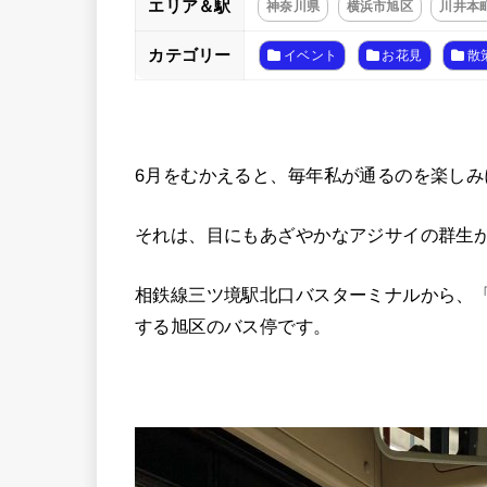
エリア＆駅
神奈川県
横浜市旭区
川井本
カテゴリー
イベント
お花見
散
6月をむかえると、毎年私が通るのを楽し
それは、目にもあざやかなアジサイの群生
相鉄線三ツ境駅北口バスターミナルから、「
する旭区のバス停です。