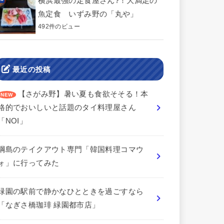
横浜最強の定食屋さん?！大満足の
魚定食 いずみ野の「丸や」
492件のビュー
最近の投稿
【さがみ野】暑い夏も食欲そそる！本
格的でおいしいと話題のタイ料理屋さん
「NOI」
綱島のテイクアウト専門「韓国料理コマウ
ォ」に行ってみた
緑園の駅前で静かなひとときを過ごすなら
「なぎさ橋珈琲 緑園都市店」