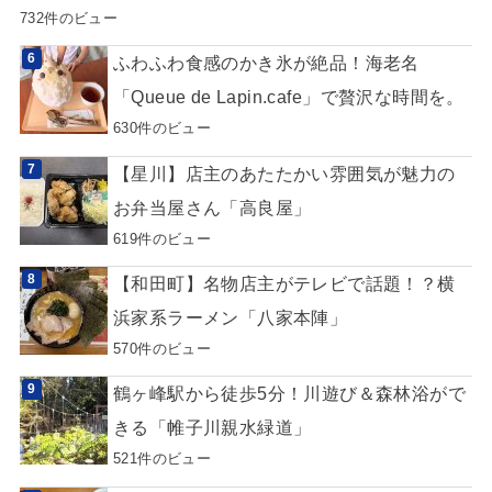
732件のビュー
ふわふわ食感のかき氷が絶品！海老名
「Queue de Lapin.cafe」で贅沢な時間を。
630件のビュー
【星川】店主のあたたかい雰囲気が魅力の
お弁当屋さん「高良屋」
619件のビュー
【和田町】名物店主がテレビで話題！？横
浜家系ラーメン「八家本陣」
570件のビュー
鶴ヶ峰駅から徒歩5分！川遊び＆森林浴がで
きる「帷子川親水緑道」
521件のビュー