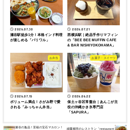
2026.07.30
2026.07.21
瀬谷駅徒歩1分！本格インド料理
西横浜駅｜絶品手作りマフィン
が楽しめる「パリワル」
の「BEE BEE MUFFIN CAFE
& BAR NISHIYOKOHAMA」
お弁当
お菓子・スイーツ
2026.07.15
2026.06.22
ボリューム満点！さがみ野で愛
保土ヶ谷区常盤台｜あんこが主
される「みっちゃん弁当」
役の沖縄かき氷専門店
「SAPURA」
瀬谷の逸品！至福の宝石マカロン！
緑園都市のレストラン「restaurant