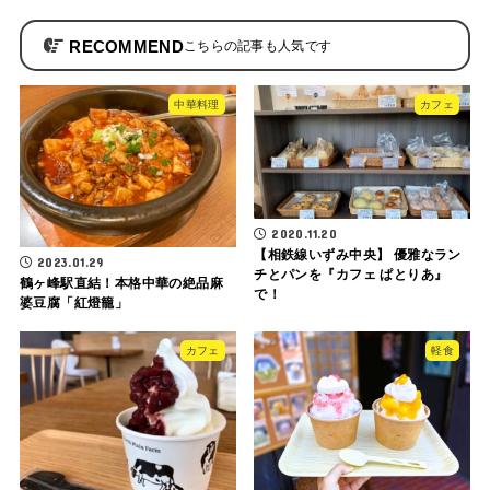
RECOMMEND
中華料理
カフェ
2020.11.20
【相鉄線いずみ中央】 優雅なラン
2023.01.29
チとパンを『カフェ ぱとりあ』
鶴ヶ峰駅直結！本格中華の絶品麻
で！
婆豆腐「紅燈籠」
カフェ
軽食