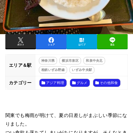
ポスト
シェア
はてブ
送る
神奈川県
横浜市泉区
和泉中央北
エリア＆駅
相鉄いずみ野線
いずみ中央駅
カテゴリー
アジア料理
グルメ
その他和食
関東でも梅雨が明けて、夏の日差しがまぶしい季節にな
りました。
つい食欲も落ちてしまいがちになりますが、そんなとき