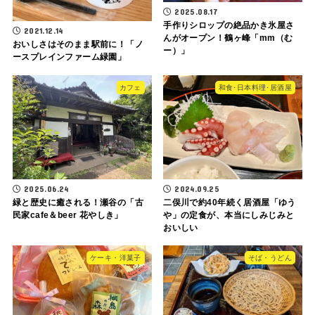
2025.08.17
手作りシロップの絶品かき氷屋さ
2021.12.14
んがオープン！鶴ヶ峰「mm（む
おいしさはそのまま駅前に！「ノ
ー）」
ースプレインファーム緑園」
カフェ
和食･日本料理･居酒屋
2025.06.24
2024.09.25
緑と歴史に癒される！瀬谷の「古
二俣川で約40年続く居酒屋「ゆう
民家cafe＆beer 花やしき」
や」の定食が、本当にしみじみと
おいしい
ケーキ・洋菓子
そば・うどん