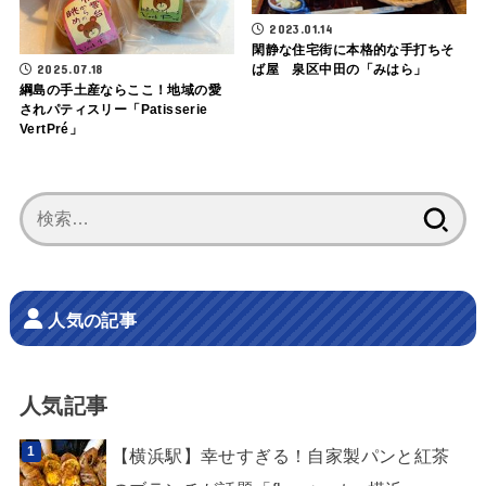
2023.01.14
閑静な住宅街に本格的な手打ちそ
2025.07.18
ば屋 泉区中田の「みはら」
綱島の手土産ならここ！地域の愛
されパティスリー「Patisserie
VertPré」
検
索:
人気の記事
人気記事
【横浜駅】幸せすぎる！自家製パンと紅茶