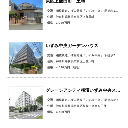
泉区上飯田町 土地
交通
相模鉄道いずみ野線「いずみ中央」 駅徒歩11分
住所
神奈川県横浜市泉区上飯田町
価格
1,980万円
いずみ中央ガーデンハウス
交通
相模鉄道いずみ野線「いずみ中央」 駅徒歩7分
住所
神奈川県横浜市泉区上飯田町
価格
4,690万円（税込）
グレーシアシティ横濱いずみ中央ステーションアリーナパティオコート
交通
相模鉄道いずみ野線「いずみ中央」 駅徒歩3分
住所
神奈川県横浜市泉区和泉中央南５丁目
価格
4,780万円