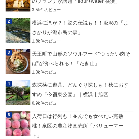
のブランチが話題「flour+water 横浜」
3.5k件のビュー
横浜に滝が？！謎の伝説も！！汲沢の「ま
さかりが淵市民の森」
1.8k件のビュー
天王町で山形のソウルフード“つったい肉そ
ば”が食べられる！「たき山」
1.3k件のビュー
森探検に遊具、どんぐり探しも！秋におす
すめ「今宿東公園」｜横浜市旭区
0.9k件のビュー
入荷日は行列も！並んでも食べたい完熟
桃！泉区の農産物直売所「バリューマー
ト」