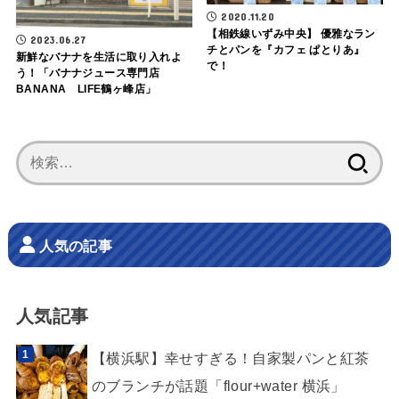
2020.11.20
【相鉄線いずみ中央】 優雅なラン
2023.06.27
チとパンを『カフェ ぱとりあ』
新鮮なバナナを生活に取り入れよ
で！
う！「バナナジュース専門店
BANANA LIFE鶴ヶ峰店」
検
索:
人気の記事
人気記事
【横浜駅】幸せすぎる！自家製パンと紅茶
のブランチが話題「flour+water 横浜」