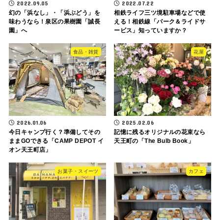
2022.09.05
2022.07.22
幻の「浜なし」・「浜ぶどう」を
相鉄ライフ三ツ境駐車場などで使
味わうなら！泉区の果樹園「誠長
える！相鉄線「パーク＆ライドサ
園」へ
ービス」知っていますか？
食品・雑貨
花屋
2026.01.06
2025.02.06
今日キャンプ行く？準備してその
記憶に残るオリジナルの花束なら
ままGOできる「CAMP DEPOT イ
天王町の「The Bulb Book」
オン天王町店」
お菓子・スイーツ
カフェ