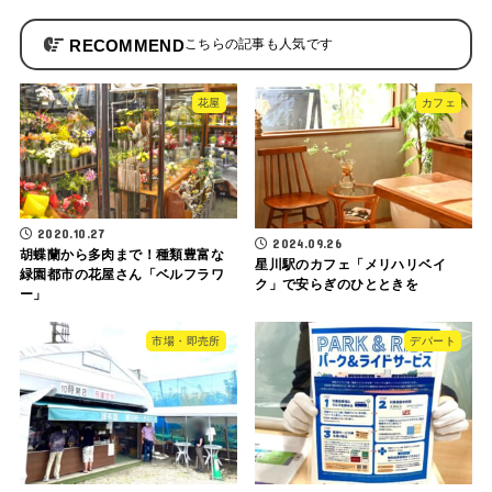
RECOMMEND
花屋
カフェ
2020.10.27
2024.09.26
胡蝶蘭から多肉まで！種類豊富な
星川駅のカフェ「メリハリベイ
緑園都市の花屋さん「ベルフラワ
ク」で安らぎのひとときを
ー」
市場・即売所
デパート