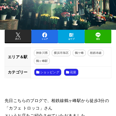
ポスト
シェア
はてブ
送る
神奈川県
横浜市旭区
鶴ケ峰
相鉄本線
エリア＆駅
鶴ヶ峰駅
カテゴリー
ショッピング
花屋
先日こちらのブログで、相鉄線鶴ヶ峰駅から徒歩3分の
「カフェ トロッコ」さん
というお店をご紹介させていただきました。