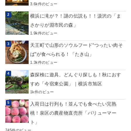
3.6k件のビュー
横浜に滝が？！謎の伝説も！！汲沢の「ま
さかりが淵市民の森」
1.9k件のビュー
天王町で山形のソウルフード“つったい肉そ
ば”が食べられる！「たき山」
1.3k件のビュー
森探検に遊具、どんぐり探しも！秋におす
すめ「今宿東公園」｜横浜市旭区
1k件のビュー
入荷日は行列も！並んでも食べたい完熟
桃！泉区の農産物直売所「バリューマー
ト」
745件のビュー