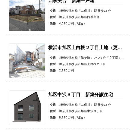
四季美台 新築一戸建
交通
相模鉄道本線「二俣川」 駅徒歩15分
住所
神奈川県横浜市旭区四季美台
価格
4,595万円（税込）
横浜市旭区上白根２丁目土地（更地渡し）
交通
相模鉄道本線「鶴ケ峰」 バス8分「立丁場」バス停徒歩3分
住所
神奈川県横浜市旭区上白根２丁目
価格
2,180万円
旭区中沢３丁目 新築分譲住宅
交通
相模鉄道本線「二俣川」 駅徒歩15分
住所
神奈川県横浜市旭区中沢３丁目
価格
8,295万円（税込）