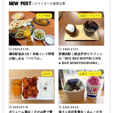
NEW POST
アジア料理
お菓子・スイーツ
2026.07.30
2026.07.21
瀬谷駅徒歩1分！本格インド料理
西横浜駅｜絶品手作りマフィン
が楽しめる「パリワル」
の「BEE BEE MUFFIN CAFE
& BAR NISHIYOKOHAMA」
お弁当
お菓子・スイーツ
2026.07.15
2026.06.22
ボリューム満点！さがみ野で愛
保土ヶ谷区常盤台｜あんこが主