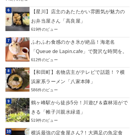
【星川】店主のあたたかい雰囲気が魅力の
お弁当屋さん「高良屋」
619件のビュー
ふわふわ食感のかき氷が絶品！海老名
「Queue de Lapin.cafe」で贅沢な時間を。
612件のビュー
【和田町】名物店主がテレビで話題！？横
浜家系ラーメン「八家本陣」
586件のビュー
鶴ヶ峰駅から徒歩5分！川遊び＆森林浴がで
きる「帷子川親水緑道」
519件のビュー
横浜最強の定食屋さん?！大満足の魚定食