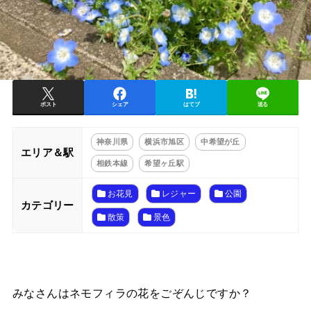
ポスト
シェア
はてブ
送る
神奈川県
横浜市旭区
中希望が丘
エリア＆駅
相鉄本線
希望ヶ丘駅
お花見
レジャー
公園
カテゴリー
散策
景色
みなさんはネモフィラの花をごぞんじですか？