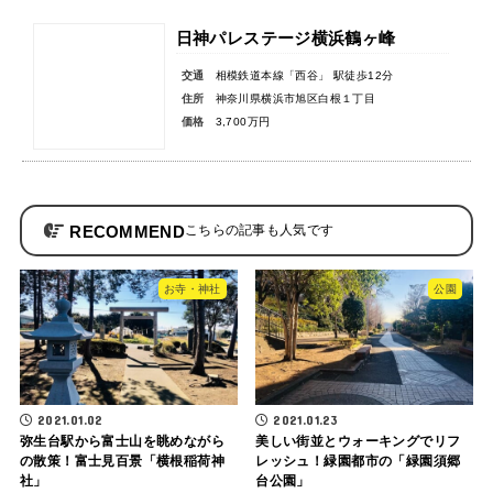
日神パレステージ横浜鶴ヶ峰
交通
相模鉄道本線「西谷」 駅徒歩12分
住所
神奈川県横浜市旭区白根１丁目
価格
3,700万円
RECOMMEND
お寺・神社
公園
2021.01.02
2021.01.23
弥生台駅から富士山を眺めながら
美しい街並とウォーキングでリフ
の散策！富士見百景「横根稲荷神
レッシュ！緑園都市の「緑園須郷
社」
台公園」