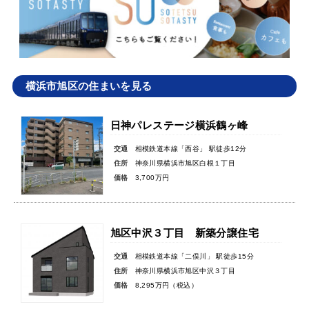
横浜市旭区の住まいを見る
日神パレステージ横浜鶴ヶ峰
交通
相模鉄道本線「西谷」 駅徒歩12分
住所
神奈川県横浜市旭区白根１丁目
価格
3,700万円
旭区中沢３丁目 新築分譲住宅
交通
相模鉄道本線「二俣川」 駅徒歩15分
住所
神奈川県横浜市旭区中沢３丁目
価格
8,295万円（税込）