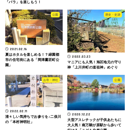
「バラ」を楽しもう！
公園
歴史・史跡
2021.02.16
夏はホタルを楽しめる！？緑園都
2022.03.23
市の住宅街にある「岡津鷹匠町公
マニアにも人気！旭区地元の守り
園」
神「上川井町の道祖神」めぐり
お寺・神社
公園
2022.02.11
2020.12.22
清々しい気持ちでお参りを♪二俣川
大型アスレチックが子供あたちに
の「本村神明社」
大人気！南万騎が原駅から歩いて