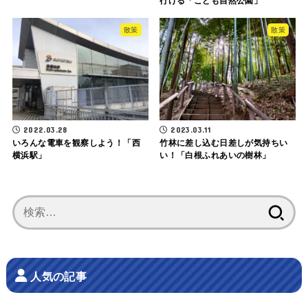
行ける「こども自然公園」
散策
散策
2022.03.28
2023.03.11
いろんな電車を観察しよう！「西
竹林に差し込む日差しが気持ちい
横浜駅」
い！「白根ふれあいの樹林」
検
索:
人気の記事