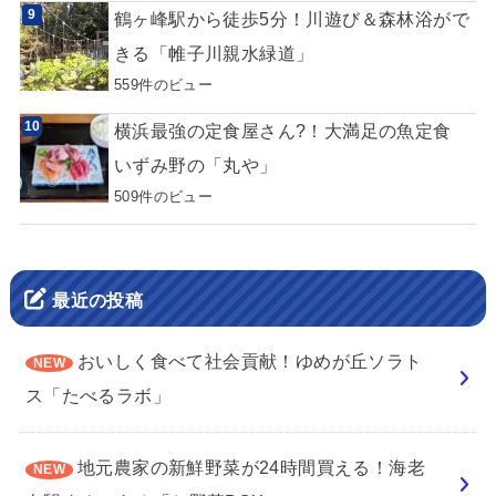
鶴ヶ峰駅から徒歩5分！川遊び＆森林浴がで
きる「帷子川親水緑道」
559件のビュー
横浜最強の定食屋さん?！大満足の魚定食
いずみ野の「丸や」
509件のビュー
最近の投稿
おいしく食べて社会貢献！ゆめが丘ソラト
ス「たべるラボ」
地元農家の新鮮野菜が24時間買える！海老