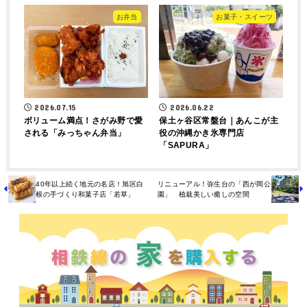
お弁当
お菓子・スイーツ
2026.07.15
2026.06.22
ボリューム満点！さがみ野で愛
保土ヶ谷区常盤台｜あんこが主
される「みっちゃん弁当」
役の沖縄かき氷専門店
「SAPURA」
40年以上続く地元の名店！旭区白
リニューアル！弥生台の「西が岡公
根の手づくり和菓子店「若草」
園」 植栽美しい癒しの空間