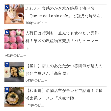
ふわふわ食感のかき氷が絶品！海老名
「Queue de Lapin.cafe」で贅沢な時間を。
760件のビュー
入荷日は行列も！並んでも食べたい完熟
桃！泉区の農産物直売所「バリューマー
ト」
741件のビュー
【星川】店主のあたたかい雰囲気が魅力の
お弁当屋さん「高良屋」
643件のビュー
【和田町】名物店主がテレビで話題！？横
浜家系ラーメン「八家本陣」
571件のビュー