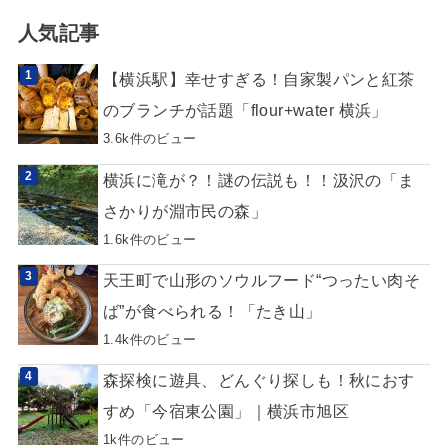
人気記事
【横浜駅】幸せすぎる！自家製パンと紅茶
のブランチが話題「flour+water 横浜」
3.6k件のビュー
横浜に滝が？！謎の伝説も！！汲沢の「ま
さかりが淵市民の森」
1.6k件のビュー
天王町で山形のソウルフード“つったい肉そ
ば”が食べられる！「たき山」
1.4k件のビュー
森探検に遊具、どんぐり探しも！秋におす
すめ「今宿東公園」｜横浜市旭区
1k件のビュー