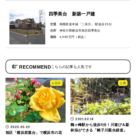
四季美台 新築一戸建
交通
相模鉄道本線「二俣川」 駅徒歩15分
住所
神奈川県横浜市旭区四季美台
価格
4,595万円（税込）
RECOMMEND
お花見
公園
2021.02.18
鶴ヶ峰駅から徒歩5分！川遊び＆森
2022.05.22
林浴ができる「帷子川親水緑道」
旭区「横浜若葉台」で横浜市の花