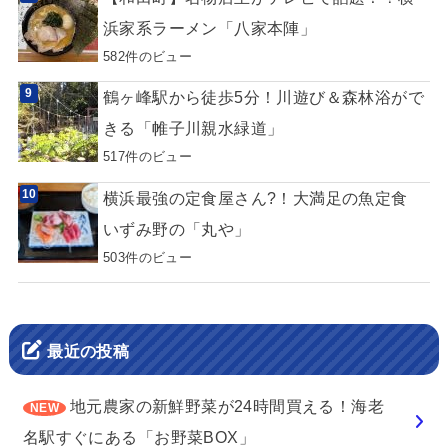
浜家系ラーメン「八家本陣」
582件のビュー
鶴ヶ峰駅から徒歩5分！川遊び＆森林浴がで
きる「帷子川親水緑道」
517件のビュー
横浜最強の定食屋さん?！大満足の魚定食
いずみ野の「丸や」
503件のビュー
最近の投稿
地元農家の新鮮野菜が24時間買える！海老
名駅すぐにある「お野菜BOX」