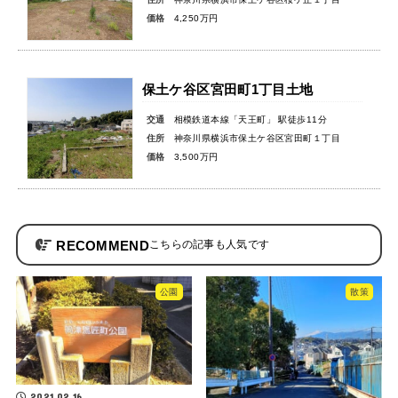
価格
4,250万円
保土ケ谷区宮田町1丁目土地
交通
相模鉄道本線「天王町」 駅徒歩11分
住所
神奈川県横浜市保土ケ谷区宮田町１丁目
価格
3,500万円
RECOMMEND
公園
散策
2021.02.16