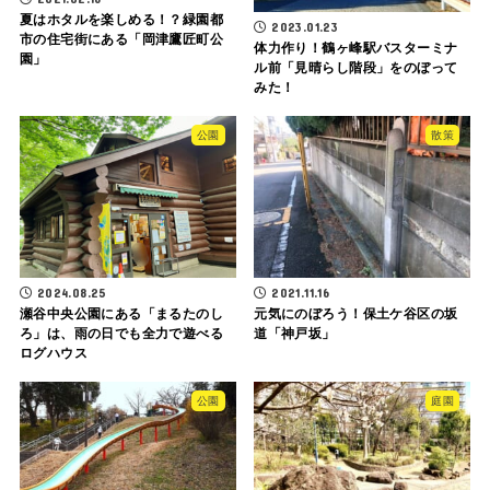
夏はホタルを楽しめる！？緑園都
2023.01.23
市の住宅街にある「岡津鷹匠町公
体力作り！鶴ヶ峰駅バスターミナ
園」
ル前「見晴らし階段」をのぼって
みた！
公園
散策
2024.08.25
2021.11.16
瀬谷中央公園にある「まるたのし
元気にのぼろう！保土ケ谷区の坂
ろ」は、雨の日でも全力で遊べる
道「神戸坂」
ログハウス
公園
庭園