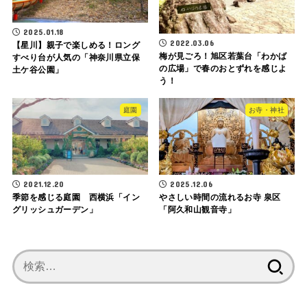
2025.01.18
2022.03.06
【星川】親子で楽しめる！ロング
梅が見ごろ！旭区若葉台「わかば
すべり台が人気の「神奈川県立保
の広場」で春のおとずれを感じよ
土ケ谷公園」
う！
庭園
お寺・神社
2021.12.20
2025.12.06
季節を感じる庭園 西横浜「イン
やさしい時間の流れるお寺 泉区
グリッシュガーデン」
「阿久和山観音寺」
検
索: