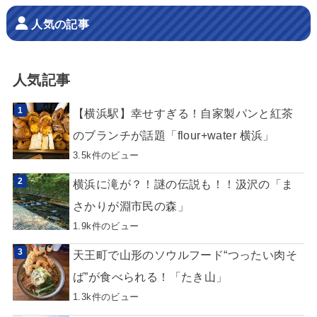
人気の記事
人気記事
【横浜駅】幸せすぎる！自家製パンと紅茶
のブランチが話題「flour+water 横浜」
3.5k件のビュー
横浜に滝が？！謎の伝説も！！汲沢の「ま
さかりが淵市民の森」
1.9k件のビュー
天王町で山形のソウルフード“つったい肉そ
ば”が食べられる！「たき山」
1.3k件のビュー