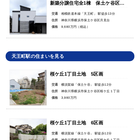
新築分譲住宅全1棟 保土ケ谷区月見台
交通
相模鉄道本線「天王町」 駅徒歩13分
住所
神奈川県横浜市保土ケ谷区月見台
価格
9,680万円（税込）
天王町駅の住まいを見る
桜ケ丘1丁目土地 5区画
交通
横須賀線「保土ケ谷」 駅徒歩12分
住所
神奈川県横浜市保土ケ谷区桜ケ丘１丁目
価格
3,980万円
桜ケ丘1丁目土地 6区画
交通
横須賀線「保土ケ谷」 駅徒歩12分
住所
神奈川県横浜市保土ケ谷区桜ケ丘１丁目