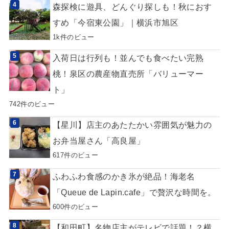
森探検に遊具、どんぐり探しも！秋におす
すめ「今宿東公園」｜横浜市旭区
1k件のビュー
入荷日は行列も！並んでも食べたい完熟
桃！泉区の農産物直売所「バリューマー
ト」
742件のビュー
【星川】店主のあたたかい雰囲気が魅力の
お弁当屋さん「高良屋」
617件のビュー
ふわふわ食感のかき氷が絶品！海老名
「Queue de Lapin.cafe」で贅沢な時間を。
600件のビュー
【和田町】名物店主がテレビで話題！？横