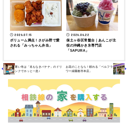
2026.07.15
2026.06.22
ボリューム満点！さがみ野で愛
保土ヶ谷区常盤台｜あんこが主
される「みっちゃん弁当」
役の沖縄かき氷専門店
「SAPURA」
寒い冬は「名もなきバナナ」のドリ
お花のことなら！頼れる「ベルフラ
ンクでホッと一息♪
ワー緑園都市本店」