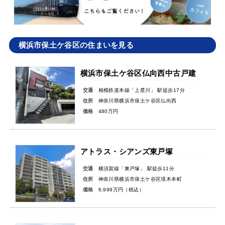
横浜市保土ケ谷区の住まいを見る
横浜市保土ケ谷区仏向西中古戸建
交通
相模鉄道本線「上星川」 駅徒歩17分
住所
神奈川県横浜市保土ケ谷区仏向西
価格
480万円
アトラス・シアンズ東戸塚
交通
横須賀線「東戸塚」 駅徒歩11分
住所
神奈川県横浜市保土ケ谷区境木本町
価格
6,999万円（税込）