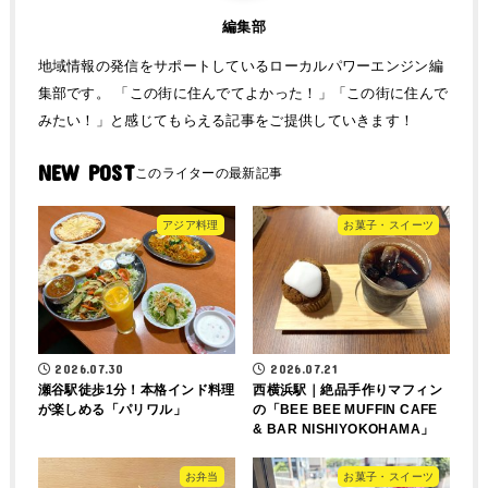
編集部
地域情報の発信をサポートしているローカルパワーエンジン編
集部です。 「この街に住んでてよかった！」「この街に住んで
みたい！」と感じてもらえる記事をご提供していきます！
NEW POST
アジア料理
お菓子・スイーツ
2026.07.30
2026.07.21
瀬谷駅徒歩1分！本格インド料理
西横浜駅｜絶品手作りマフィン
が楽しめる「パリワル」
の「BEE BEE MUFFIN CAFE
& BAR NISHIYOKOHAMA」
お弁当
お菓子・スイーツ