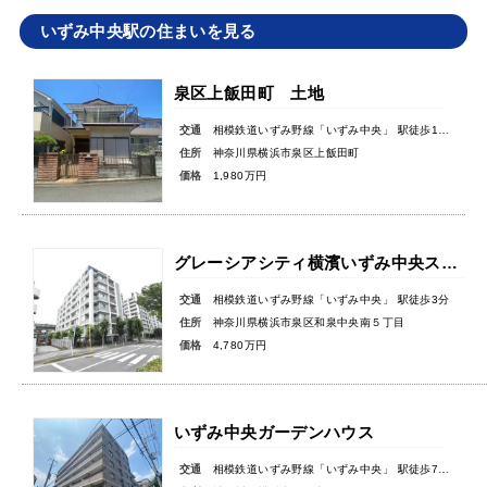
いずみ中央駅の住まいを見る
泉区上飯田町 土地
交通
相模鉄道いずみ野線「いずみ中央」 駅徒歩11分
住所
神奈川県横浜市泉区上飯田町
価格
1,980万円
グレーシアシティ横濱いずみ中央ステーションアリーナパティオコート
交通
相模鉄道いずみ野線「いずみ中央」 駅徒歩3分
住所
神奈川県横浜市泉区和泉中央南５丁目
価格
4,780万円
いずみ中央ガーデンハウス
交通
相模鉄道いずみ野線「いずみ中央」 駅徒歩7分