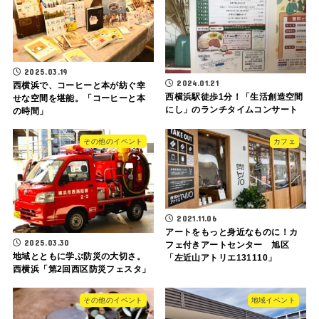
2025.03.19
2024.01.21
西横浜で、コーヒーと本が紡ぐ幸
西横浜駅徒歩1分！「生活創造空間
せな空間を堪能。「コーヒーと本
にし」のランチタイムコンサート
の時間」
その他のイベント
カフェ
2021.11.06
アートをもっと身近なものに！カ
2025.03.30
フェ付きアートセンター 旭区
地域とともに学ぶ防災の大切さ。
「左近山アトリエ131110」
西横浜「第2回西区防災フェスタ」
その他のイベント
地域イベント