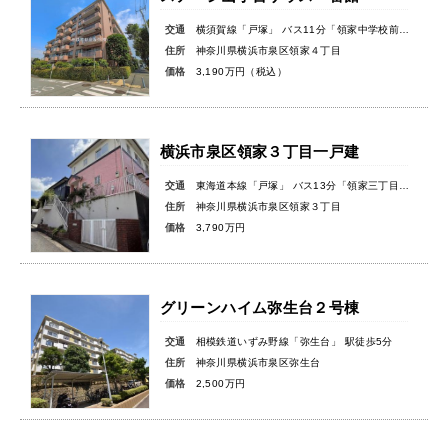
交通
横須賀線「戸塚」 バス11分「領家中学校前」バス停徒歩2分
住所
神奈川県横浜市泉区領家４丁目
価格
3,190万円（税込）
横浜市泉区領家３丁目一戸建
交通
東海道本線「戸塚」 バス13分「領家三丁目」バス停徒歩3分
住所
神奈川県横浜市泉区領家３丁目
価格
3,790万円
グリーンハイム弥生台２号棟
交通
相模鉄道いずみ野線「弥生台」 駅徒歩5分
住所
神奈川県横浜市泉区弥生台
価格
2,500万円