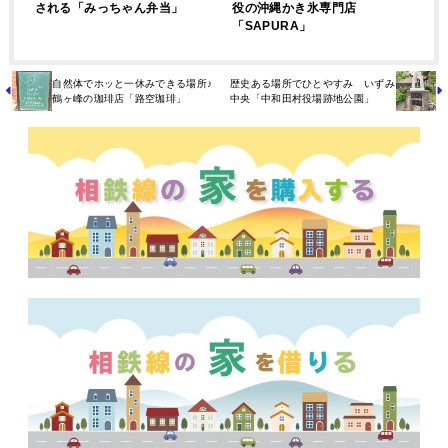
される「みっちゃん弁当」
役の沖縄かき氷専門店
「SAPURA」
自然体でホッと一休みできる場所♪
歴史ある場所でひとやすみ いずみ
鶴ヶ峰の珈琲店「路空珈琲」
中央「中和田村役場跡地公園」