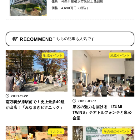
住所
神奈川県横浜市泉区上飯田町
価格
4,690万円（税込）
RECOMMEND
地域イベント
地域イベント
2021.11.22
2022.09.13
南万騎が原駅前で！史上最多40組
泉区の魅力を届ける「IZUMI
が出店！「みなまきピクニック」
TWINS」テアトルフォンテと泉公
会堂
マルシェ
その他のイベント