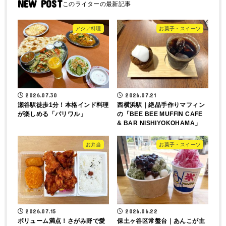
NEW POST
アジア料理
お菓子・スイーツ
2026.07.30
2026.07.21
瀬谷駅徒歩1分！本格インド料理
西横浜駅｜絶品手作りマフィン
が楽しめる「パリワル」
の「BEE BEE MUFFIN CAFE
& BAR NISHIYOKOHAMA」
お弁当
お菓子・スイーツ
2026.07.15
2026.06.22
ボリューム満点！さがみ野で愛
保土ヶ谷区常盤台｜あんこが主