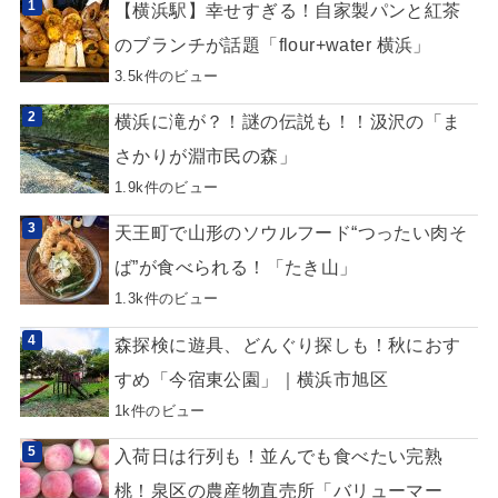
【横浜駅】幸せすぎる！自家製パンと紅茶
のブランチが話題「flour+water 横浜」
3.5k件のビュー
横浜に滝が？！謎の伝説も！！汲沢の「ま
さかりが淵市民の森」
1.9k件のビュー
天王町で山形のソウルフード“つったい肉そ
ば”が食べられる！「たき山」
1.3k件のビュー
森探検に遊具、どんぐり探しも！秋におす
すめ「今宿東公園」｜横浜市旭区
1k件のビュー
入荷日は行列も！並んでも食べたい完熟
桃！泉区の農産物直売所「バリューマー